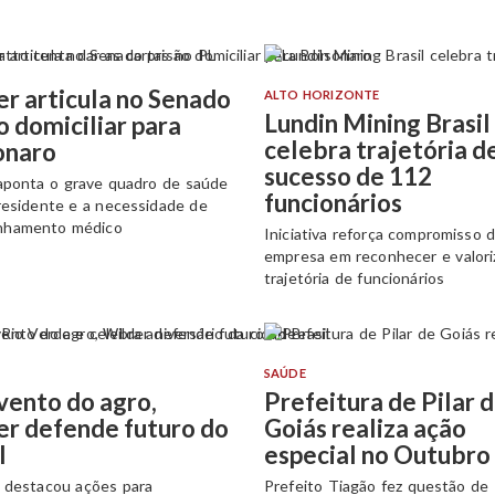
r articula no Senado
ALTO HORIZONTE
Lundin Mining Brasil
o domiciliar para
celebra trajetória d
onaro
sucesso de 112
aponta o grave quadro de saúde
funcionários
residente e a necessidade de
nhamento médico
Iniciativa reforça compromisso 
empresa em reconhecer e valori
trajetória de funcionários
SAÚDE
vento do agro,
Prefeitura de Pilar 
er defende futuro do
Goiás realiza ação
l
especial no Outubro
 destacou ações para
Prefeito Tiagão fez questão de