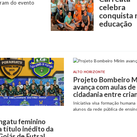
celebra
conquista 
arações entre
educação
ALTO HORIZONTE
Projeto Bombeiro M
avança com aulas de
cidadania entre cria
Iniciativa visa formação humana
alunos da rede pública de ensin
ngatu feminino
 título inédito da
Goiás de Futsal