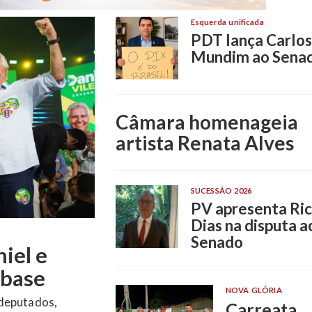
Esquerda unificada
PDT lança Carlos
Mundim ao Sena
Câmara homenageia
artista Renata Alves
SUCESSÃO 2026
PV apresenta Ri
Dias na disputa a
Senado
datura ao
iás
NOVA GLÓRIA
Carreata