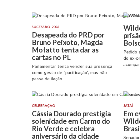
Wilde
SUCESSÃO 2026
Desapeada do PRD por
prisã
Bruno Peixoto, Magda
Bols
Mofatto tenta dar as
Pedido 
cartas no PL
do ex-p
acompa
Parlamentar tenta vender sua presença
como gesto de "pacificação", mas não
passa de ilação
CELEBRAÇÃO
JATAÍ
Cássia Dourado prestigia
Em e
solenidade em Carmo do
Wild
Rio Verde e celebra
Brasi
aniversário da cidade
Senador