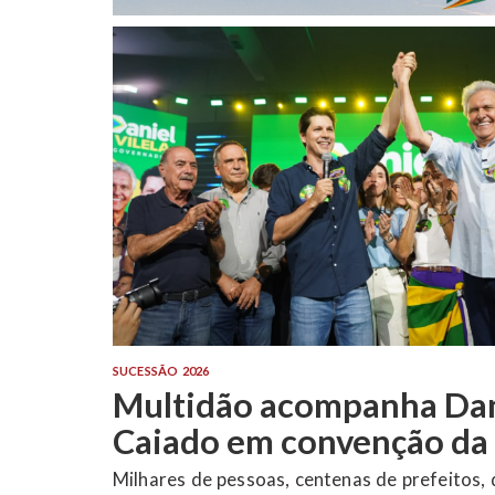
SUCESSÃO 2026
Marconi oficializa candi
Governo e afirma que Go
escolherá entre legado e