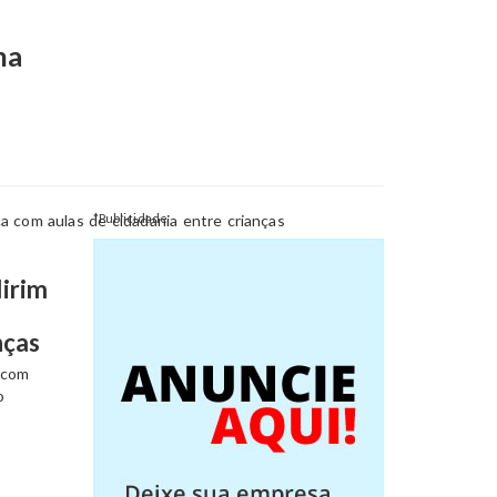
na
*Publicidade
irim
nças
 com
o