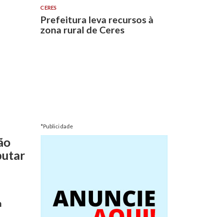
CERES
Prefeitura leva recursos à
zona rural de Ceres
*Publicidade
ão
putar
m