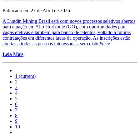
Publicado em 27 de Abril de 2026
A Lundin Mining Brasil está com novos processos seletivos abertos
para atuação em Alto Horizonte (GO), com oportunidades para
vagas efetivas e também para banco de talentos, voltado a futuras
contratações em diferentes áreas da operação. As inscrições estão
abertas a todas as pessoas interessadas, sem distin&cce
Leia Mais
1
(current)
2
3
4
5
6
7
8
9
10