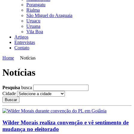
Porangatu
Rialma
São Miguel do Araguaia
Uruaçu
Uruana
Vila Boa
Artigos
Entrevistas
Contato
Home
Notícias
Notícias
Pesquisa
busca
Cidade
Buscar
Wilder Morais realiza convenção e vê sentimento de
mudança no eleitorado