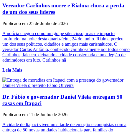
Vereador Carlinhos morre e Rialma chora a perda
de um dos seus líderes
Publicado em 25 de Junho de 2026
A notícia chegou como um golpe silencioso, mas de impacto
profundo, na noite desta quarta-feira, 24 de junho. Rialma perdeu
um dos seus políticos, cidadãos e amigos mais carismáticos. O
vereador Carlos Antônio, conhecido carinhosamente por todos como
Carlinhos, faleceu, deixando a cidade consternada e uma legião de
admiradores em luto. Carlinhos nã
Leia Mais
Dr. Fábio e governador Daniel Vilela entregam 50
casas em Itapaci
Publicado em 11 de Junho de 2026
A cidade de Itapaci viveu uma tarde de emoção e conquistas com a
entrega de 50 novas unidades habitacionais para famílias do