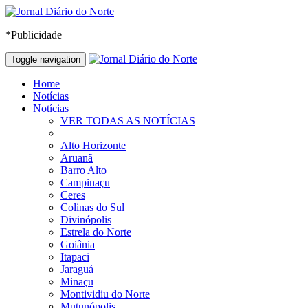
*Publicidade
Toggle navigation
Home
Notícias
Notícias
VER TODAS AS NOTÍCIAS
Alto Horizonte
Aruanã
Barro Alto
Campinaçu
Ceres
Colinas do Sul
Divinópolis
Estrela do Norte
Goiânia
Itapaci
Jaraguá
Minaçu
Montividiu do Norte
Mutunópolis