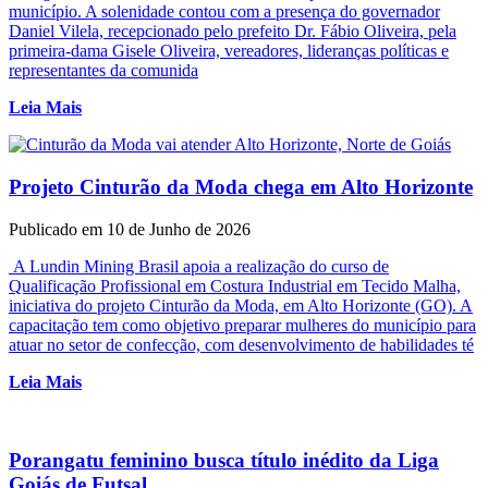
município. A solenidade contou com a presença do governador
Daniel Vilela, recepcionado pelo prefeito Dr. Fábio Oliveira, pela
primeira-dama Gisele Oliveira, vereadores, lideranças políticas e
representantes da comunida
Leia Mais
Projeto Cinturão da Moda chega em Alto Horizonte
Publicado em 10 de Junho de 2026
A Lundin Mining Brasil apoia a realização do curso de
Qualificação Profissional em Costura Industrial em Tecido Malha,
iniciativa do projeto Cinturão da Moda, em Alto Horizonte (GO). A
capacitação tem como objetivo preparar mulheres do município para
atuar no setor de confecção, com desenvolvimento de habilidades té
Leia Mais
Porangatu feminino busca título inédito da Liga
Goiás de Futsal