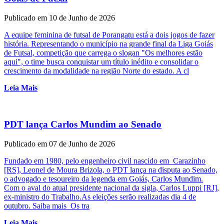
Publicado em 10 de Junho de 2026
A equipe feminina de futsal de Porangatu está a dois jogos de fazer
história. Representando o município na grande final da Liga Goiás
de Futsal, competição que carrega o slogan "Os melhores estão
aqui", o time busca conquistar um título inédito e consolidar o
crescimento da modalidade na região Norte do estado. A cl
Leia Mais
PDT lança Carlos Mundim ao Senado
Publicado em 07 de Junho de 2026
Fundado em 1980, pelo engenheiro civil nascido em Carazinho
[RS], Leonel de Moura Brizola, o PDT lança na disputa ao Senado,
o advogado e tesoureiro da legenda em Goiás, Carlos Mundim.
Com o aval do atual presidente nacional da sigla, Carlos Luppi [RJ],
ex-ministro do Trabalho.As eleições serão realizadas dia 4 de
outubro. Saiba mais Os tra
Leia Mais