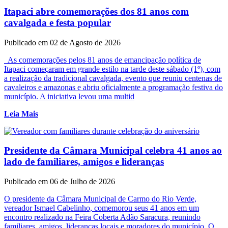
Itapaci abre comemorações dos 81 anos com
cavalgada e festa popular
Publicado em 02 de Agosto de 2026
As comemorações pelos 81 anos de emancipação política de
Itapaci começaram em grande estilo na tarde deste sábado (1º), com
a realização da tradicional cavalgada, evento que reuniu centenas de
cavaleiros e amazonas e abriu oficialmente a programação festiva do
município. A iniciativa levou uma multid
Leia Mais
Presidente da Câmara Municipal celebra 41 anos ao
lado de familiares, amigos e lideranças
Publicado em 06 de Julho de 2026
O presidente da Câmara Municipal de Carmo do Rio Verde,
vereador Ismael Cabelinho, comemorou seus 41 anos em um
encontro realizado na Feira Coberta Adão Saracura, reunindo
familiares, amigos, lideranças locais e moradores do município. O