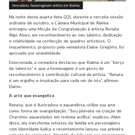
Vereadores homenageiam artista em Rialma
Na noite desta quarta-feira (22), durante a terceira sessão
ordinária de outubro, a Câmara Municipal de Rialma
entregou uma Moção de Congratulação à artista Renata
Rigo Alves, em reconhecimento ao seu talento, dedicação
e criatividade na confecção de quadros artísticos. O
requerimento, proposto pela vereadora Elaine Gregório, foi
aprovado por unanimidade.
Emocionada, a vereadora destacou que Rialma é um “berço
de talentos” e que a homenagem é um gesto de
reconhecimento à contribuição cultural da artista. “Renata
é um orgulho e inspiração para cada um de nós”, afirmou
Elaine.
A arte que evangeliza
Renata, que é ilustradora e aquarelista, utiliza sua arte
como forma de evangelização. “Sou pioneira na criação de
Oratórios aquarelados em redoma acrílica”, explicou. Além
disso, ela transforma retratos de família em personagens
com identidade lúdica e recentemente lançou sua primeira
coleção de camisetas,
“
Vestida de Fé”, com sua personagem