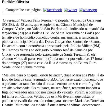
Euclides Oliveira
|
Compartilhe esta página:
O vereador Valdeci Félix Pereira – o popular Valdeci da Garagem
(PSDB), de 48 anos, que é suplente na Câmara Municipal de
Campos Verdes, no Vale do São Patrício - foi indiciado na manhã da
terça-feira (29) pela Polícia Civil de Santa Terezinha de Goiás por
tentativa de homicídio cometido contra sua amante, a funcionária
pública municipal Maria das Dores Graças dos Santos, de 43 anos.
De acordo com a ocorrência apresentada pela Polícia Militar (PM)
de Campos Verdes ao delegado Nelinho José de Almeida (de
Crixás, que respondia pelo expediente de Santa Terezinha), ele
efetuou vários disparos em direção da mulher por volta das 17 horas
do domingo (27) numa casa da Rua Amazonas, no Bairro Ouro
Verde, onde a vítima morava.
“Me leva para o hospital, estou baleada”, disse Maria aos PMs, já do
lado de fora da casa. Segundo o B.O., foi nesse exato momento que
o parlamentar também saiu da casa e entrou em seu carro, fugindo
em alta velocidade. Os militares, na sequência, tentaram impedir a
fuga do vereador atirando nos pneus do veículo. Porém, a confusão
foi tanta em Campos Verdes que os PMs tiveram que deixar o
político se evadir da cena do crime para socorrer Maria das Dores ao
Hospital Municipal da cidade já que a irmã da vítima, desesperada,