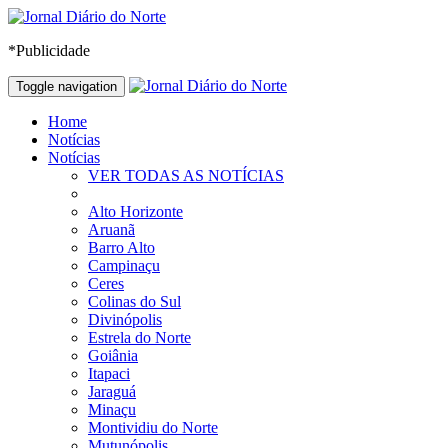
*Publicidade
Toggle navigation
Home
Notícias
Notícias
VER TODAS AS NOTÍCIAS
Alto Horizonte
Aruanã
Barro Alto
Campinaçu
Ceres
Colinas do Sul
Divinópolis
Estrela do Norte
Goiânia
Itapaci
Jaraguá
Minaçu
Montividiu do Norte
Mutunópolis