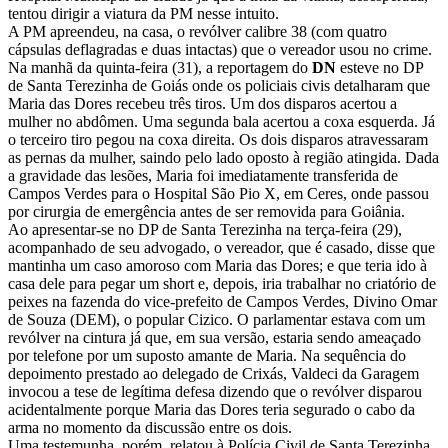
tentou dirigir a viatura da PM nesse intuito.
A PM apreendeu, na casa, o revólver calibre 38 (com quatro
cápsulas deflagradas e duas intactas) que o vereador usou no crime.
Na manhã da quinta-feira (31), a reportagem do
DN
esteve no DP
de Santa Terezinha de Goiás onde os policiais civis detalharam que
Maria das Dores recebeu três tiros. Um dos disparos acertou a
mulher no abdômen. Uma segunda bala acertou a coxa esquerda. Já
o terceiro tiro pegou na coxa direita. Os dois disparos atravessaram
as pernas da mulher, saindo pelo lado oposto à região atingida. Dada
a gravidade das lesões, Maria foi imediatamente transferida de
Campos Verdes para o Hospital São Pio X, em Ceres, onde passou
por cirurgia de emergência antes de ser removida para Goiânia.
Ao apresentar-se no DP de Santa Terezinha na terça-feira (29),
acompanhado de seu advogado, o vereador, que é casado, disse que
mantinha um caso amoroso com Maria das Dores; e que teria ido à
casa dele para pegar um short e, depois, iria trabalhar no criatório de
peixes na fazenda do vice-prefeito de Campos Verdes, Divino Omar
de Souza (DEM), o popular Cizico. O parlamentar estava com um
revólver na cintura já que, em sua versão, estaria sendo ameaçado
por telefone por um suposto amante de Maria. Na sequência do
depoimento prestado ao delegado de Crixás, Valdeci da Garagem
invocou a tese de legítima defesa dizendo que o revólver disparou
acidentalmente porque Maria das Dores teria segurado o cabo da
arma no momento da discussão entre os dois.
Uma testemunha, porém, relatou à Polícia Civil de Santa Terezinha