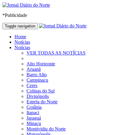
*Publicidade
Toggle navigation
Home
Notícias
Notícias
VER TODAS AS NOTÍCIAS
Alto Horizonte
Aruanã
Barro Alto
Campinaçu
Ceres
Colinas do Sul
Divinópolis
Estrela do Norte
Goiânia
Itapaci
Jaraguá
Minaçu
Montividiu do Norte
Mutunópolis