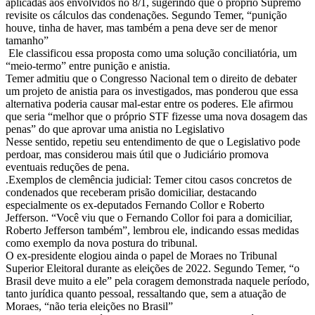
aplicadas aos envolvidos no 8/1, sugerindo que o próprio Supremo
revisite os cálculos das condenações. Segundo Temer, “punição
houve, tinha de haver, mas também a pena deve ser de menor
tamanho”
Ele classificou essa proposta como uma solução conciliatória, um
“meio-termo” entre punição e anistia.
Temer admitiu que o Congresso Nacional tem o direito de debater
um projeto de anistia para os investigados, mas ponderou que essa
alternativa poderia causar mal-estar entre os poderes. Ele afirmou
que seria “melhor que o próprio STF fizesse uma nova dosagem das
penas” do que aprovar uma anistia no Legislativo
Nesse sentido, repetiu seu entendimento de que o Legislativo pode
perdoar, mas considerou mais útil que o Judiciário promova
eventuais reduções de pena.
.Exemplos de clemência judicial: Temer citou casos concretos de
condenados que receberam prisão domiciliar, destacando
especialmente os ex-deputados Fernando Collor e Roberto
Jefferson. “Você viu que o Fernando Collor foi para a domiciliar,
Roberto Jefferson também”, lembrou ele, indicando essas medidas
como exemplo da nova postura do tribunal.
O ex-presidente elogiou ainda o papel de Moraes no Tribunal
Superior Eleitoral durante as eleições de 2022. Segundo Temer, “o
Brasil deve muito a ele” pela coragem demonstrada naquele período,
tanto jurídica quanto pessoal, ressaltando que, sem a atuação de
Moraes, “não teria eleições no Brasil”