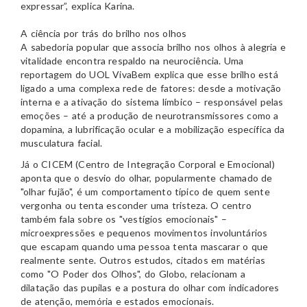
expressar”, explica Karina.
A ciência por trás do brilho nos olhos
A sabedoria popular que associa brilho nos olhos à alegria e
vitalidade encontra respaldo na neurociência. Uma
reportagem do UOL VivaBem explica que esse brilho está
ligado a uma complexa rede de fatores: desde a motivação
interna e a ativação do sistema límbico – responsável pelas
emoções – até a produção de neurotransmissores como a
dopamina, a lubrificação ocular e a mobilização específica da
musculatura facial.
Já o CICEM (Centro de Integração Corporal e Emocional)
aponta que o desvio do olhar, popularmente chamado de
"olhar fujão", é um comportamento típico de quem sente
vergonha ou tenta esconder uma tristeza. O centro
também fala sobre os "vestígios emocionais" –
microexpressões e pequenos movimentos involuntários
que escapam quando uma pessoa tenta mascarar o que
realmente sente. Outros estudos, citados em matérias
como "O Poder dos Olhos", do Globo, relacionam a
dilatação das pupilas e a postura do olhar com indicadores
de atenção, memória e estados emocionais.