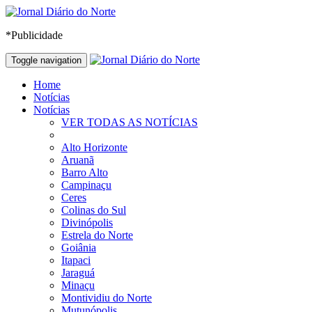
*Publicidade
Toggle navigation
Home
Notícias
Notícias
VER TODAS AS NOTÍCIAS
Alto Horizonte
Aruanã
Barro Alto
Campinaçu
Ceres
Colinas do Sul
Divinópolis
Estrela do Norte
Goiânia
Itapaci
Jaraguá
Minaçu
Montividiu do Norte
Mutunópolis