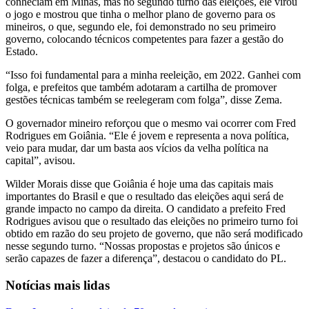
conheciam em Minas, mas no segundo turno das eleições, ele virou
o jogo e mostrou que tinha o melhor plano de governo para os
mineiros, o que, segundo ele, foi demonstrado no seu primeiro
governo, colocando técnicos competentes para fazer a gestão do
Estado.
“Isso foi fundamental para a minha reeleição, em 2022. Ganhei com
folga, e prefeitos que também adotaram a cartilha de promover
gestões técnicas também se reelegeram com folga”, disse Zema.
O governador mineiro reforçou que o mesmo vai ocorrer com Fred
Rodrigues em Goiânia. “Ele é jovem e representa a nova política,
veio para mudar, dar um basta aos vícios da velha política na
capital”, avisou.
Wilder Morais disse que Goiânia é hoje uma das capitais mais
importantes do Brasil e que o resultado das eleições aqui será de
grande impacto no campo da direita. O candidato a prefeito Fred
Rodrigues avisou que o resultado das eleições no primeiro turno foi
obtido em razão do seu projeto de governo, que não será modificado
nesse segundo turno. “Nossas propostas e projetos são únicos e
serão capazes de fazer a diferença”, destacou o candidato do PL.
Notícias mais lidas