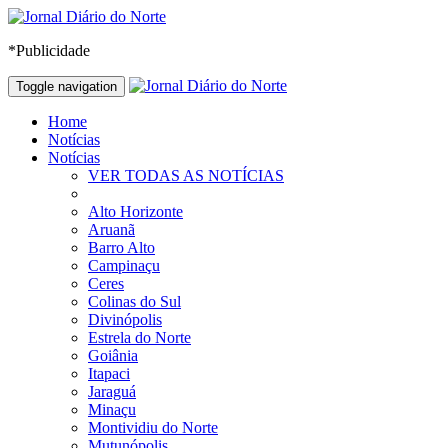
*Publicidade
Toggle navigation
Home
Notícias
Notícias
VER TODAS AS NOTÍCIAS
Alto Horizonte
Aruanã
Barro Alto
Campinaçu
Ceres
Colinas do Sul
Divinópolis
Estrela do Norte
Goiânia
Itapaci
Jaraguá
Minaçu
Montividiu do Norte
Mutunópolis