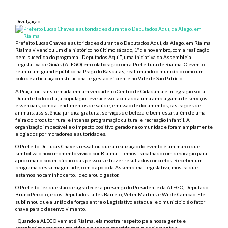
Divulgação
Prefeito Lucas Chaves e autoridades durante o Deputados Aqui, da Alego, em Rialma
Rialma vivenciou um dia histórico no último sábado, 1º de novembro, com a realização
bem-sucedida do programa "Deputados Aqui", uma iniciativa da Assembleia
Legislativa de Goiás (ALEGO) em colaboração com a Prefeitura de Rialma. O evento
reuniu um grande público na Praça do Kaskatas, reafirmando o município como um
polo de articulação institucional e gestão eficiente no Vale de São Patrício.
A Praça foi transformada em um verdadeiro Centro de Cidadania e integração social.
Durante todo o dia, a população teve acesso facilitado a uma ampla gama de serviços
essenciais, como atendimentos de saúde, emissão de documentos, castrações de
animais, assistência jurídica gratuita, serviços de beleza e bem-estar, além de uma
feira do produtor rural e intensa programação cultural e recreação infantil. A
organização impecável e o impacto positivo gerado na comunidade foram amplamente
elogiados por moradores e autoridades.
O Prefeito Dr. Lucas Chaves ressaltou que a realização do evento é um marco que
simboliza o novo momento vivido por Rialma. "Temos trabalhado com dedicação para
aproximar o poder público das pessoas e trazer resultados concretos. Receber um
programa dessa magnitude, com o apoio da Assembleia Legislativa, mostra que
estamos no caminho certo," declarou o gestor.
O Prefeito fez questão de agradecer a presença do Presidente da ALEGO, Deputado
Bruno Peixoto, e dos Deputados Talles Barreto, Veter Martins e Wilde Cambão. Ele
sublinhou que a união de forças entre o Legislativo estadual e o município é o fator
chave para o desenvolvimento.
"Quando a ALEGO vem até Rialma, ela mostra respeito pela nossa gente e