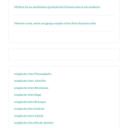
Mulher de ex-candidato a prefeito de Formoso morre em acidente
Homem surta, entra na igreja armado e fere fiéis durante culto
criação de sites Florianópolis
criação de sites Joinville
criação de sites Blumenau
criação de sites Itajaí
criação de sites Brusque
criação de sites Goiânia
criação de sites Vitória
criação de sites Rio de Janeiro