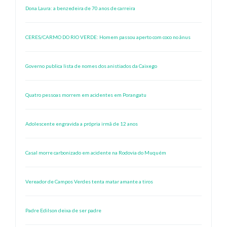
Dona Laura: a benzedeira de 70 anos de carreira
CERES/CARMO DO RIO VERDE: Homem passou aperto com coco no ânus
Governo publica lista de nomes dos anistiados da Caixego
Quatro pessoas morrem em acidentes em Porangatu
Adolescente engravida a própria irmã de 12 anos
Casal morre carbonizado em acidente na Rodovia do Muquém
Vereador de Campos Verdes tenta matar amante a tiros
Padre Edilson deixa de ser padre