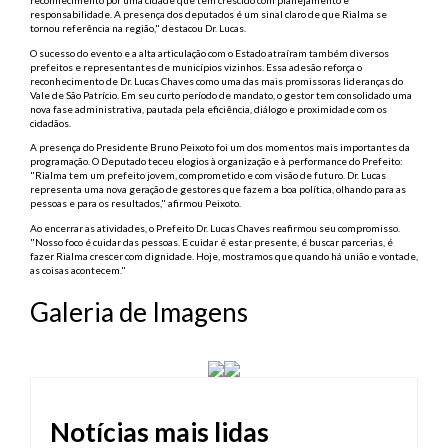
reconhecimento por uma cidade que tem crescido com planejamento e
responsabilidade. A presença dos deputados é um sinal claro de que Rialma se
tornou referência na região," destacou Dr. Lucas.
O sucesso do evento e a alta articulação com o Estado atraíram também diversos
prefeitos e representantes de municípios vizinhos. Essa adesão reforça o
reconhecimento de Dr. Lucas Chaves como uma das mais promissoras lideranças do
Vale de São Patrício. Em seu curto período de mandato, o gestor tem consolidado uma
nova fase administrativa, pautada pela eficiência, diálogo e proximidade com os
cidadãos.
A presença do Presidente Bruno Peixoto foi um dos momentos mais importantes da
programação. O Deputado teceu elogios à organização e à performance do Prefeito:
"Rialma tem um prefeito jovem, comprometido e com visão de futuro. Dr. Lucas
representa uma nova geração de gestores que fazem a boa política, olhando para as
pessoas e para os resultados," afirmou Peixoto.
Ao encerrar as atividades, o Prefeito Dr. Lucas Chaves reafirmou seu compromisso.
"Nosso foco é cuidar das pessoas. E cuidar é estar presente, é buscar parcerias, é
fazer Rialma crescer com dignidade. Hoje, mostramos que quando há união e vontade,
as coisas acontecem."
Galeria de Imagens
Notícias mais lidas