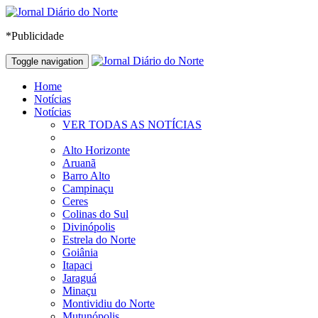
*Publicidade
Toggle navigation
Home
Notícias
Notícias
VER TODAS AS NOTÍCIAS
Alto Horizonte
Aruanã
Barro Alto
Campinaçu
Ceres
Colinas do Sul
Divinópolis
Estrela do Norte
Goiânia
Itapaci
Jaraguá
Minaçu
Montividiu do Norte
Mutunópolis