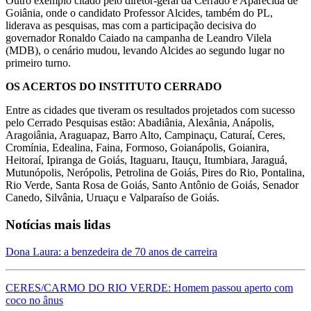
Outro exemplo citado pelo diretor-geral da Cerrado é Aparecida de
Goiânia, onde o candidato Professor Alcides, também do PL,
liderava as pesquisas, mas com a participação decisiva do
governador Ronaldo Caiado na campanha de Leandro Vilela
(MDB), o cenário mudou, levando Alcides ao segundo lugar no
primeiro turno.
OS ACERTOS DO INSTITUTO CERRADO
Entre as cidades que tiveram os resultados projetados com sucesso
pelo Cerrado Pesquisas estão: Abadiânia, Alexânia, Anápolis,
Aragoiânia, Araguapaz, Barro Alto, Campinaçu, Caturaí, Ceres,
Cromínia, Edealina, Faina, Formoso, Goianápolis, Goianira,
Heitoraí, Ipiranga de Goiás, Itaguaru, Itauçu, Itumbiara, Jaraguá,
Mutunópolis, Nerópolis, Petrolina de Goiás, Pires do Rio, Pontalina,
Rio Verde, Santa Rosa de Goiás, Santo Antônio de Goiás, Senador
Canedo, Silvânia, Uruaçu e Valparaíso de Goiás.
Notícias mais lidas
Dona Laura: a benzedeira de 70 anos de carreira
CERES/CARMO DO RIO VERDE: Homem passou aperto com
coco no ânus