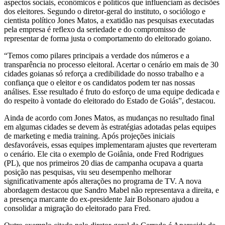
aspectos sociais, econômicos e políticos que influenciam as decisões
dos eleitores. Segundo o diretor-geral do instituto, o sociólogo e
cientista político Jones Matos, a exatidão nas pesquisas executadas
pela empresa é reflexo da seriedade e do compromisso de
representar de forma justa o comportamento do eleitorado goiano.
“Temos como pilares principais a verdade dos números e a
transparência no processo eleitoral. Acertar o cenário em mais de 30
cidades goianas só reforça a credibilidade do nosso trabalho e a
confiança que o eleitor e os candidatos podem ter nas nossas
análises. Esse resultado é fruto do esforço de uma equipe dedicada e
do respeito à vontade do eleitorado do Estado de Goiás”, destacou.
Ainda de acordo com Jones Matos, as mudanças no resultado final
em algumas cidades se devem às estratégias adotadas pelas equipes
de marketing e media training. Após projeções iniciais
desfavoráveis, essas equipes implementaram ajustes que reverteram
o cenário. Ele cita o exemplo de Goiânia, onde Fred Rodrigues
(PL), que nos primeiros 20 dias de campanha ocupava a quarta
posição nas pesquisas, viu seu desempenho melhorar
significativamente após alterações no programa de TV. A nova
abordagem destacou que Sandro Mabel não representava a direita, e
a presença marcante do ex-presidente Jair Bolsonaro ajudou a
consolidar a migração do eleitorado para Fred.