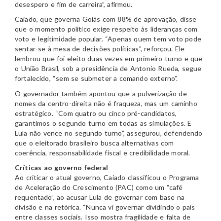
desespero e fim de carreira”, afirmou.
Caiado, que governa Goiás com 88% de aprovação, disse
que o momento político exige respeito às lideranças com
voto e legitimidade popular. “Apenas quem tem voto pode
sentar-se à mesa de decisões políticas”, reforçou. Ele
lembrou que foi eleito duas vezes em primeiro turno e que
o União Brasil, sob a presidência de Antonio Rueda, segue
fortalecido, “sem se submeter a comando externo”.
O governador também apontou que a pulverização de
nomes da centro-direita não é fraqueza, mas um caminho
estratégico. “Com quatro ou cinco pré-candidatos,
garantimos o segundo turno em todas as simulações. E
Lula não vence no segundo turno”, assegurou, defendendo
que o eleitorado brasileiro busca alternativas com
coerência, responsabilidade fiscal e credibilidade moral.
Críticas ao governo federal
Ao criticar o atual governo, Caiado classificou o Programa
de Aceleração do Crescimento (PAC) como um “café
requentado”, ao acusar Lula de governar com base na
divisão e na retórica. “Nunca vi governar dividindo o país
entre classes sociais. Isso mostra fragilidade e falta de