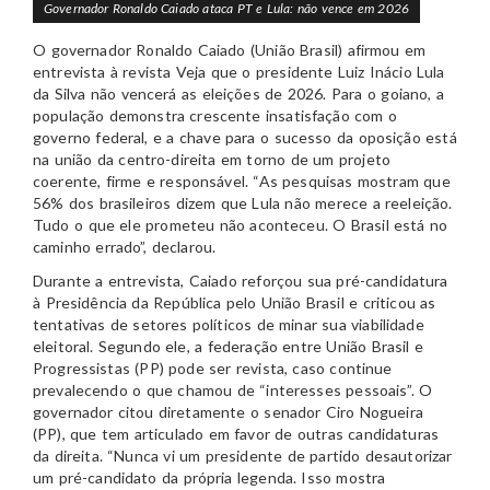
Governador Ronaldo Caiado ataca PT e Lula: não vence em 2026
O governador Ronaldo Caiado (União Brasil) afirmou em
entrevista à revista Veja que o presidente Luiz Inácio Lula
da Silva não vencerá as eleições de 2026. Para o goiano, a
população demonstra crescente insatisfação com o
governo federal, e a chave para o sucesso da oposição está
na união da centro-direita em torno de um projeto
coerente, firme e responsável. “As pesquisas mostram que
56% dos brasileiros dizem que Lula não merece a reeleição.
Tudo o que ele prometeu não aconteceu. O Brasil está no
caminho errado”, declarou.
Durante a entrevista, Caiado reforçou sua pré-candidatura
à Presidência da República pelo União Brasil e criticou as
tentativas de setores políticos de minar sua viabilidade
eleitoral. Segundo ele, a federação entre União Brasil e
Progressistas (PP) pode ser revista, caso continue
prevalecendo o que chamou de “interesses pessoais”. O
governador citou diretamente o senador Ciro Nogueira
(PP), que tem articulado em favor de outras candidaturas
da direita. “Nunca vi um presidente de partido desautorizar
um pré-candidato da própria legenda. Isso mostra