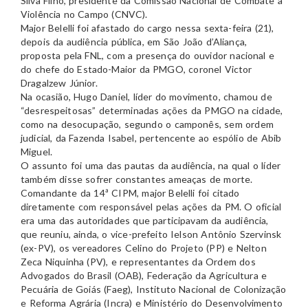
Silva Filho, presidente da Comissão Nacional de Combate à
Violência no Campo (CNVC).
Major Belelli foi afastado do cargo nessa sexta-feira (21),
depois da audiência pública, em São João d’Aliança,
proposta pela FNL, com a presença do ouvidor nacional e
do chefe do Estado-Maior da PMGO, coronel Victor
Dragalzew Júnior.
Na ocasião, Hugo Daniel, líder do movimento, chamou de
“desrespeitosas” determinadas ações da PMGO na cidade,
como na desocupação, segundo o camponês, sem ordem
judicial, da Fazenda Isabel, pertencente ao espólio de Abib
Miguel.
O assunto foi uma das pautas da audiência, na qual o líder
também disse sofrer constantes ameaças de morte.
Comandante da 14ª CIPM, major Belelli foi citado
diretamente com responsável pelas ações da PM. O oficial
era uma das autoridades que participavam da audiência,
que reuniu, ainda, o vice-prefeito Ielson Antônio Szervinsk
(ex-PV), os vereadores Celino do Projeto (PP) e Nelton
Zeca Niquinha (PV), e representantes da Ordem dos
Advogados do Brasil (OAB), Federação da Agricultura e
Pecuária de Goiás (Faeg), Instituto Nacional de Colonização
e Reforma Agrária (Incra) e Ministério do Desenvolvimento