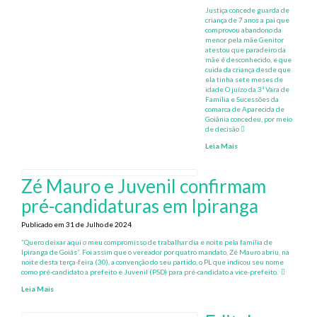
Justiça concede guarda de
criança de 7 anos a pai que
comprovou abandono da
menor pela mãe Genitor
atestou que paradeiro da
mãe é desconhecido, e que
cuida da criança desde que
ela tinha sete meses de
idade O juízo da 3ª Vara de
Família e Sucessões da
comarca de Aparecida de
Goiânia concedeu, por meio
de decisão
Leia Mais
Zé Mauro e Juvenil confirmam
pré-candidaturas em Ipiranga
Publicado em 31 de Julho de 2024
“Quero deixar aqui o meu compromisso de trabalhar dia e noite pela família de
Ipiranga de Goiás”. Foi assim que o vereador por quatro mandato, Zé Mauro abriu, na
noite desta terça-feira (30), a convenção do seu partido, o PL que indicou seu nome
como pré-candidato a prefeito e Juvenil (PSD) para pré-candidato a vice-prefeito.
Leia Mais