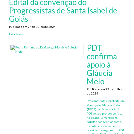
Edital da convenção do
Progressistas de Santa Isabel de
Goiás
Publicado em 24 de Julho de 2024
Leia Mais
PDT
confirma
apoio à
Gláucia
Melo
Publicado em 23 de Julho
de 2024
Pré-candidata a prefeita em
Porangatu, Gláucia Melo
(PSDB) confirma apoio do
PDT ao seu projeto político
na cidade. O martelo foi
batido após reunião com o
deputado estadual e
presidente regional do PDT