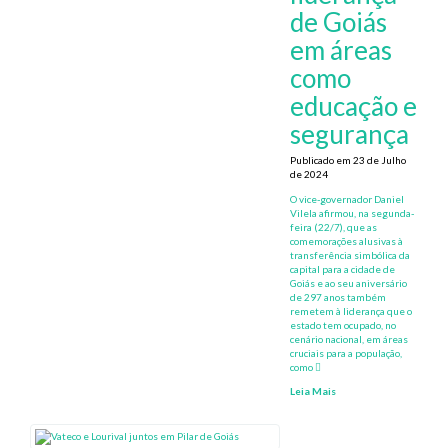
de Goiás
em áreas
como
educação e
segurança
Publicado em 23 de Julho
de 2024
O vice-governador Daniel
Vilela afirmou, na segunda-
feira (22/7), que as
comemorações alusivas à
transferência simbólica da
capital para a cidade de
Goiás e ao seu aniversário
de 297 anos também
remetem à liderança que o
estado tem ocupado, no
cenário nacional, em áreas
cruciais para a população,
como
Leia Mais