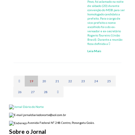
Povo, foi aclamado na noite
de sábado (20) durante
convenção do MDB para ser
homologado candidato a
prefeito. Para o cargo de
vice-prefeito o nome
escolhido foi o do ex-
vereador e ex-secretário
Rogerio Toureiro (União
Brasil). Durante a reunião
ficou definida a
Leia Mais
(current)
19
20
21
22
23
24
25
26
27
28
jornaldiariodonorte@uol.com.br
Avenida Federal Nº. 248 Centro, Porangatu Goiás.
Sobre o Jornal