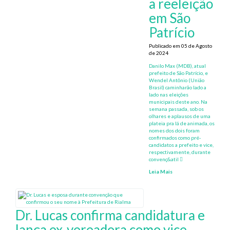
a reeleição
em São
Patrício
Publicado em 05 de Agosto
de 2024
Danilo Max (MDB), atual
prefeito de São Patrício, e
Wendel Antônio (União
Brasil) caminharão lado a
lado nas eleições
municipais deste ano. Na
semana passada, sob os
olhares e aplausos de uma
plateia pra lá de animada, os
nomes dos dois foram
confirmados como pré-
candidatos a prefeito e vice,
respectivamente, durante
convenç&atil
Leia Mais
Dr. Lucas confirma candidatura e
lança ex-vereadora como vice