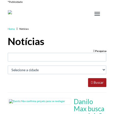
*Publicidade
Toggle
navigation
Home
Notícias
Notícias
busca
Pesquisa
Cidad
Buscar
Danilo
Max busca