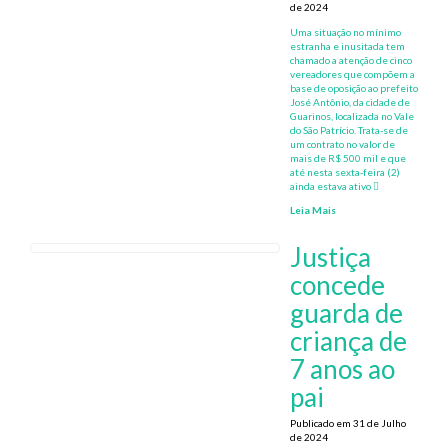
de 2024
Uma situação no mínimo
estranha e inusitada tem
chamado a atenção de cinco
vereadores que compõem a
base de oposição ao prefeito
José Antônio, da cidade de
Guarinos, localizada no Vale
do São Patrício. Trata-se de
um contrato no valor de
mais de R$ 500 mil e que
até nesta sexta-feira (2)
ainda estava ativo
Leia Mais
Justiça
concede
guarda de
criança de
7 anos ao
pai
Publicado em 31 de Julho
de 2024