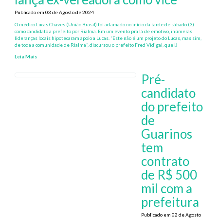
Publicado em 03 de Agosto de 2024
O médico Lucas Chaves (União Brasil) foi aclamado no início da tarde de sábado (3)
como candidato a prefeito por Rialma. Em um evento pra lá de emotivo, inúmeras
lideranças locais hipotecaram apoio a Lucas. “Este não é um projeto do Lucas, mas sim,
de toda a comunidade de Rialma”, discursou o prefeito Fred Vidigal, que
Leia Mais
Pré-
candidato
do prefeito
de
Guarinos
tem
contrato
de R$ 500
mil com a
prefeitura
Publicado em 02 de Agosto