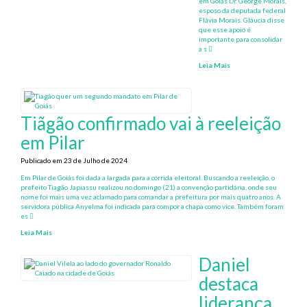
em Goiás Dr. George Morais,
esposo da deputada federal
Flávia Morais. Gláucia disse
que esse apoio é
importante para consolidar
a s
Leia Mais
Tiãgão confirmado vai à reeleição
em Pilar
Publicado em 23 de Julho de 2024
Em Pilar de Goiás foi dada a largada para a corrida eleitoral. Buscando a reeleição, o
prefeito Tiagão Japiassu realizou no domingo (21) a convenção partidária, onde seu
nome foi mais uma vez aclamado para comandar a prefeitura por mais quatro anos. A
servidora pública Anyelma foi indicada para compor a chapa como vice. Também foram
es
Leia Mais
Daniel
destaca
liderança