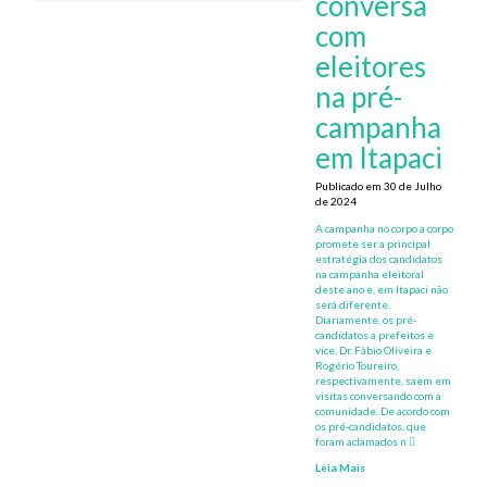
conversa
com
eleitores
na pré-
campanha
em Itapaci
Publicado em 30 de Julho
de 2024
A campanha no corpo a corpo
promete ser a principal
estratégia dos candidatos
na campanha eleitoral
deste ano e, em Itapaci não
será diferente.
Diariamente, os pré-
candidatos a prefeitos e
vice, Dr. Fábio Oliveira e
Rogério Toureiro,
respectivamente, saem em
visitas conversando com a
comunidade. De acordo com
os pré-candidatos, que
foram aclamados n
Leia Mais