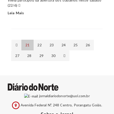
Vilela participou da abertura dos trabalhos neste sábado
(22/6)
Leia Mais
(current)
21
22
23
24
25
26
27
28
29
30
jornaldiariodonorte@uol.com.br
Avenida Federal Nº. 248 Centro, Porangatu Goiás.