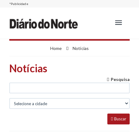
*Publicidade
Toggle
navigation
Home
Notícias
Notícias
busc
Pesquisa
Cid
Buscar