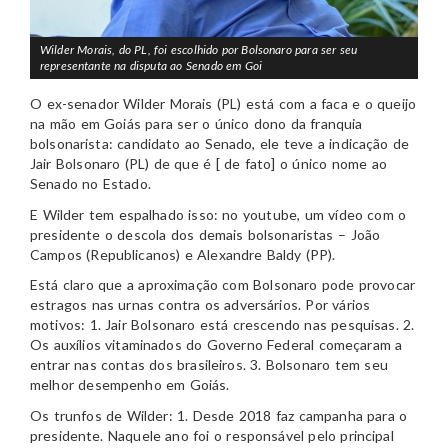
Wilder Morais, do PL, foi escolhido por Bolsonaro para ser seu
representante na disputa ao Senado em Goi
O ex-senador Wilder Morais (PL) está com a faca e o queijo
na mão em Goiás para ser o único dono da franquia
bolsonarista: candidato ao Senado, ele teve a indicação de
Jair Bolsonaro (PL) de que é [ de fato] o único nome ao
Senado no Estado.
E Wilder tem espalhado isso: no youtube, um vídeo com o
presidente o descola dos demais bolsonaristas – João
Campos (Republicanos) e Alexandre Baldy (PP).
Está claro que a aproximação com Bolsonaro pode provocar
estragos nas urnas contra os adversários. Por vários
motivos: 1. Jair Bolsonaro está crescendo nas pesquisas. 2.
Os auxílios vitaminados do Governo Federal começaram a
entrar nas contas dos brasileiros. 3. Bolsonaro tem seu
melhor desempenho em Goiás.
Os trunfos de Wilder: 1. Desde 2018 faz campanha para o
presidente. Naquele ano foi o responsável pelo principal