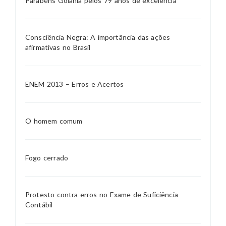
Parabéns Goiânia pelos 79 anos de excelência
Consciência Negra: A importância das ações
afirmativas no Brasil
ENEM 2013 – Erros e Acertos
O homem comum
Fogo cerrado
Protesto contra erros no Exame de Suficiência
Contábil