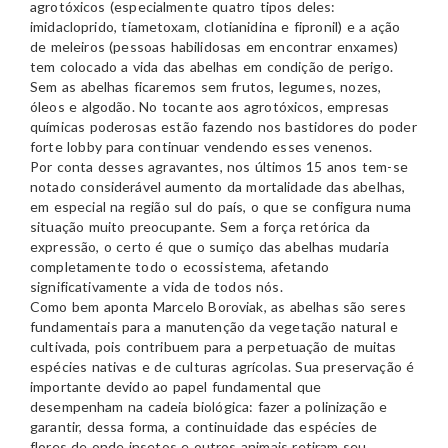
agrotóxicos (especialmente quatro tipos deles:
imidacloprido, tiametoxam, clotianidina e fipronil) e a ação
de meleiros (pessoas habilidosas em encontrar enxames)
tem colocado a vida das abelhas em condição de perigo.
Sem as abelhas ficaremos sem frutos, legumes, nozes,
óleos e algodão. No tocante aos agrotóxicos, empresas
químicas poderosas estão fazendo nos bastidores do poder
forte lobby para continuar vendendo esses venenos.
Por conta desses agravantes, nos últimos 15 anos tem-se
notado considerável aumento da mortalidade das abelhas,
em especial na região sul do país, o que se configura numa
situação muito preocupante. Sem a força retórica da
expressão, o certo é que o sumiço das abelhas mudaria
completamente todo o ecossistema, afetando
significativamente a vida de todos nós.
Como bem aponta Marcelo Boroviak, as abelhas são seres
fundamentais para a manutenção da vegetação natural e
cultivada, pois contribuem para a perpetuação de muitas
espécies nativas e de culturas agrícolas. Sua preservação é
importante devido ao papel fundamental que
desempenham na cadeia biológica: fazer a polinização e
garantir, dessa forma, a continuidade das espécies de
flores de onde insetos e outros animais retiram seu