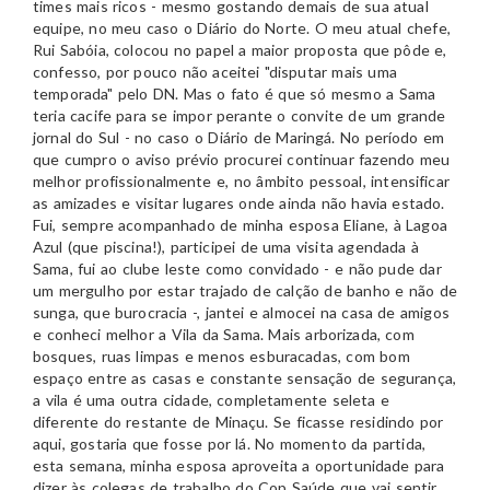
times mais ricos - mesmo gostando demais de sua atual
equipe, no meu caso o Diário do Norte. O meu atual chefe,
Rui Sabóia, colocou no papel a maior proposta que pôde e,
confesso, por pouco não aceitei "disputar mais uma
temporada" pelo DN. Mas o fato é que só mesmo a Sama
teria cacife para se impor perante o convite de um grande
jornal do Sul - no caso o Diário de Maringá. No período em
que cumpro o aviso prévio procurei continuar fazendo meu
melhor profissionalmente e, no âmbito pessoal, intensificar
as amizades e visitar lugares onde ainda não havia estado.
Fui, sempre acompanhado de minha esposa Eliane, à Lagoa
Azul (que piscina!), participei de uma visita agendada à
Sama, fui ao clube leste como convidado - e não pude dar
um mergulho por estar trajado de calção de banho e não de
sunga, que burocracia -, jantei e almocei na casa de amigos
e conheci melhor a Vila da Sama. Mais arborizada, com
bosques, ruas limpas e menos esburacadas, com bom
espaço entre as casas e constante sensação de segurança,
a vila é uma outra cidade, completamente seleta e
diferente do restante de Minaçu. Se ficasse residindo por
aqui, gostaria que fosse por lá. No momento da partida,
esta semana, minha esposa aproveita a oportunidade para
dizer às colegas de trabalho do Cop Saúde que vai sentir