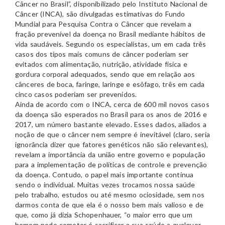
Câncer no Brasil”, disponibilizado pelo Instituto Nacional de
Câncer (INCA), são divulgadas estimativas do Fundo
Mundial para Pesquisa Contra o Câncer que revelam a
fração prevenível da doença no Brasil mediante hábitos de
vida saudáveis. Segundo os especialistas, um em cada três
casos dos tipos mais comuns de câncer poderiam ser
evitados com alimentação, nutrição, atividade física e
gordura corporal adequados, sendo que em relação aos
cânceres de boca, faringe, laringe e esôfago, três em cada
cinco casos poderiam ser prevenidos.
Ainda de acordo com o INCA, cerca de 600 mil novos casos
da doença são esperados no Brasil para os anos de 2016 e
2017, um número bastante elevado. Esses dados, aliados a
noção de que o câncer nem sempre é inevitável (claro, seria
ignorância dizer que fatores genéticos não são relevantes),
revelam a importância da união entre governo e população
para a implementação de políticas de controle e prevenção
da doença. Contudo, o papel mais importante continua
sendo o individual. Muitas vezes trocamos nossa saúde
pelo trabalho, estudos ou até mesmo ociosidade, sem nos
darmos conta de que ela é o nosso bem mais valioso e de
que, como já dizia Schopenhauer, “o maior erro que um
homem pode cometer é sacrificar a sua saúde a qualquer