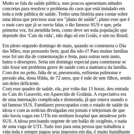
Muito se fala da saúde pública, mas poucos apresentam atitudes
concretas para resolver o problema do caos que está instalado em
toda a rede pública de saúde. Tenho uma história para contar sobre
uma idosa que precisou usar seu "plano de saúde", plano esse que é
o mais caro que já se ouviu falar, o tão famoso SUS e que, pela
primeira vez, foi atendida bem, como deve ser toda população que
depende dos ‘Cais da vida’, não digo só em Goiás, e sim no Brasil.
Em pleno segundo domingo de maio, quando se comemora o Dia
das Mães, mas pensando bem, qual dia não é? Para muitas famílias
esse foi um dia de comemoração e festa, para outras nem tanto,
bateu o desespero. Seria um domingo especial para comemorar se
não fosse um problema grave de saúde com a matriarca da família.
Com dor no peito, falta de ar, pneumonia, enfisema pulmonar e
pressão alta, dona Hilda, de 72 anos, que é mãe de sete filhos, sendo
um deles deficiente.
Com esse quadro de saúde, ela, por volta das 15 horas, deu entrada
no Cais do Garavelo, em Aparecida de Goiânia. A expectativa era
de uma internação complicada e demorada, já que estava usando o
tal famoso SUS. Familiares preocupados com o estado de saúde da
idosa e com as notícias divulgadas em jornais e telejornais de que
não havia vagas em UTIs em nenhum hospital que atendesse pelo
SUS. A idosa precisando urgente de um balão de oxigênio, e nada
de uma vaga de UTI. Tudo isso para uma pessoa que trabalhou a
vida toda e sempre pagou seus impostos em dia, é muito humilhante