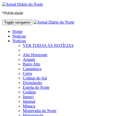
*Publicidade
Toggle navigation
Home
Notícias
Notícias
VER TODAS AS NOTÍCIAS
Alto Horizonte
Aruanã
Barro Alto
Campinaçu
Ceres
Colinas do Sul
Divinópolis
Estrela do Norte
Goiânia
Itapaci
Jaraguá
Minaçu
Montividiu do Norte
Mutunópolis