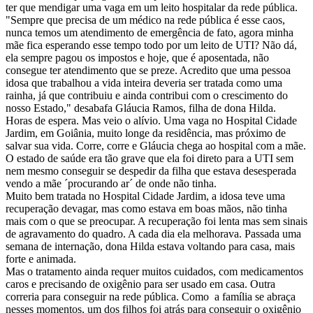
ter que mendigar uma vaga em um leito hospitalar da rede pública.
"Sempre que precisa de um médico na rede pública é esse caos,
nunca temos um atendimento de emergência de fato, agora minha
mãe fica esperando esse tempo todo por um leito de UTI? Não dá,
ela sempre pagou os impostos e hoje, que é aposentada, não
consegue ter atendimento que se preze. Acredito que uma pessoa
idosa que trabalhou a vida inteira deveria ser tratada como uma
rainha, já que contribuiu e ainda contribui com o crescimento do
nosso Estado," desabafa Gláucia Ramos, filha de dona Hilda.
Horas de espera. Mas veio o alívio. Uma vaga no Hospital Cidade
Jardim, em Goiânia, muito longe da residência, mas próximo de
salvar sua vida. Corre, corre e Gláucia chega ao hospital com a mãe.
O estado de saúde era tão grave que ela foi direto para a UTI sem
nem mesmo conseguir se despedir da filha que estava desesperada
vendo a mãe ´procurando ar´ de onde não tinha.
Muito bem tratada no Hospital Cidade Jardim, a idosa teve uma
recuperação devagar, mas como estava em boas mãos, não tinha
mais com o que se preocupar. A recuperação foi lenta mas sem sinais
de agravamento do quadro. A cada dia ela melhorava. Passada uma
semana de internação, dona Hilda estava voltando para casa, mais
forte e animada.
Mas o tratamento ainda requer muitos cuidados, com medicamentos
caros e precisando de oxigênio para ser usado em casa. Outra
correria para conseguir na rede pública. Como a família se abraça
nesses momentos, um dos filhos foi atrás para conseguir o oxigênio