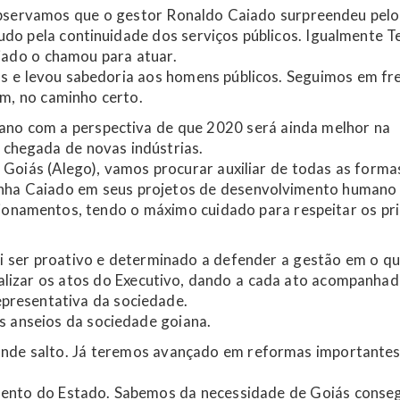
observamos que o gestor Ronaldo Caiado surpreendeu pelo
udo pela continuidade dos serviços públicos. Igualmente T
ado o chamou para atuar.
s e levou sabedoria aos homens públicos. Seguimos em fre
im, no caminho certo.
 ano com a perspectiva de que 2020 será ainda melhor na
a chegada de novas indústrias.
 Goiás (Alego), vamos procurar auxiliar de todas as forma
nha Caiado em seus projetos de desenvolvimento humano
icionamentos, tendo o máximo cuidado para respeitar os pri
i ser proativo e determinado a defender a gestão em o q
scalizar os atos do Executivo, dando a cada ato acompanha
representativa da sociedade.
s anseios da sociedade goiana.
ande salto. Já teremos avançado em reformas importante
imento do Estado. Sabemos da necessidade de Goiás conseg