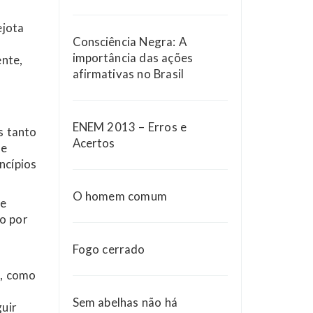
ejota
Consciência Negra: A
importância das ações
nte,
afirmativas no Brasil
ENEM 2013 – Erros e
s tanto
Acertos
 e
ncípios
O homem comum
ue
do por
Fogo cerrado
s, como
Sem abelhas não há
uir