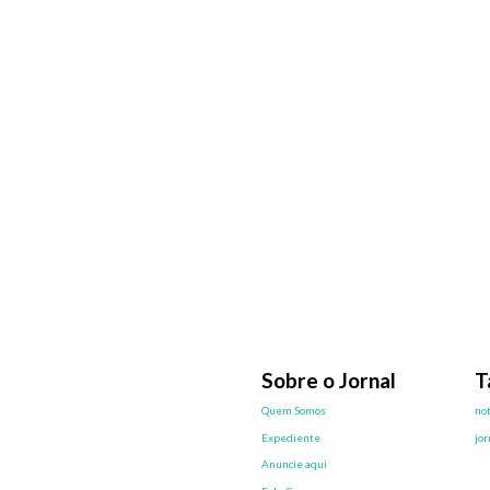
Sobre o Jornal
T
Quem Somos
not
Expediente
jor
Anuncie aqui