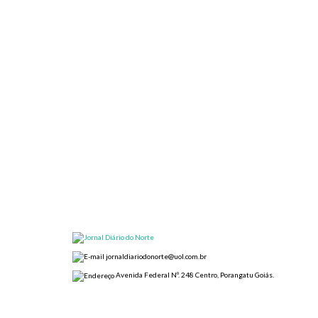
jornaldiariodonorte@uol.com.br
Avenida Federal Nº. 248 Centro, Porangatu Goiás.