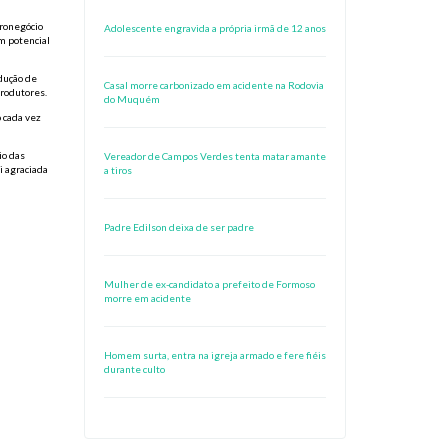
gronegócio
Adolescente engravida a própria irmã de 12 anos
m potencial
dução de
Casal morre carbonizado em acidente na Rodovia
produtores.
do Muquém
 cada vez
io das
Vereador de Campos Verdes tenta matar amante
i agraciada
a tiros
Padre Edilson deixa de ser padre
Mulher de ex-candidato a prefeito de Formoso
morre em acidente
Homem surta, entra na igreja armado e fere fiéis
durante culto