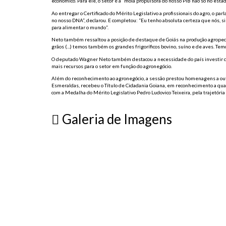
econômico. Para ele, o setor é a “mola propulsora do nosso PIB não só no esta
Ao entregar o Certificado do Mérito Legislativo a profissionais do agro, o pa
no nosso DNA”, declarou. E completou: “Eu tenho absoluta certeza que nós, s
para alimentar o mundo”.
Neto também ressaltou a posição de destaque de Goiás na produção agropecu
grãos (...) temos também os grandes frigoríficos bovino, suíno e de aves. Te
O deputado Wagner Neto também destacou a necessidade do país investir ca
mais recursos para o setor em função do agronegócio.
Além do reconhecimento ao agronegócio, a sessão prestou homenagens a outra
Esmeraldas, recebeu o Título de Cidadania Goiana, em reconhecimento a quase
com a Medalha do Mérito Legislativo Pedro Ludovico Teixeira, pela trajetória
Galeria de Imagens