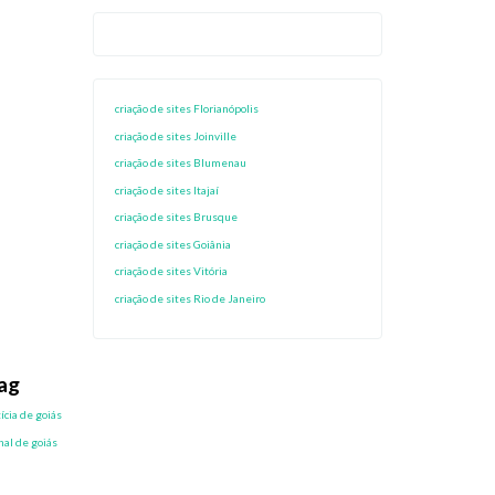
criação de sites Florianópolis
criação de sites Joinville
criação de sites Blumenau
criação de sites Itajaí
criação de sites Brusque
criação de sites Goiânia
criação de sites Vitória
criação de sites Rio de Janeiro
ag
ícia de goiás
nal de goiás