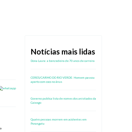
Notícias mais lidas
Dona Laura: a benzedeira de 70 anos de carreira
CERES/CARMO DO RIO VERDE: Homem passou
aperto com coco no ânus
Governo publica lista de nomes dos anistiados da
Caixego
Quatro pessoas morrem em acidentes em
Porangatu
to