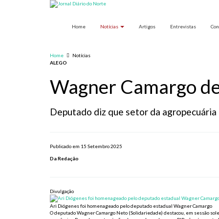
Home
Notícias
Artigos
Entrevistas
Con
Home
Notícias
ALEGO
Wagner Camargo de
Deputado diz que setor da agropecuária é
Publicado em 15 Setembro 2025
Da Redação
Divulgação
Ari Diógenes foi homenageado pelo deputado estadual Wagner Camargo
O deputado Wagner Camargo Neto (Solidariedade) destacou, em sessão solen