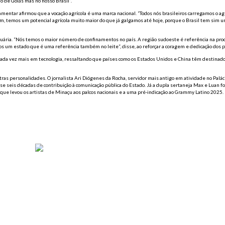
do de Goiás mas no nosso Brasil”.
rlamentar afirmou que a vocação agrícola é uma marca nacional. “Todos nós brasileiros carregamos o a
im, temos um potencial agrícola muito maior do que já galgamos até hoje, porque o Brasil tem sim u
ária. “Nós temos o maior número de confinamentos no país. A região sudoeste é referência na pro
mos um estado que é uma referência também no leite”, disse, ao reforçar a coragem e dedicação dos 
da vez mais em tecnologia, ressaltando que países como os Estados Unidos e China têm destinado
s personalidades. O jornalista Ari Diógenes da Rocha, servidor mais antigo em atividade no Palác
 seis décadas de contribuição à comunicação pública do Estado. Já a dupla sertaneja Max e Luan fo
 que levou os artistas de Minaçu aos palcos nacionais e a uma pré-indicação ao Grammy Latino 2025.