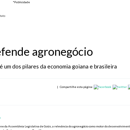
*Publicidade
tato
fende agronegócio
 um dos pilares da economia goiana e brasileira
|
Compartilhe esta página:
e da Assembleia Legislativa de Goiás, a relevância do agronegócio como motor do desenvolvimen