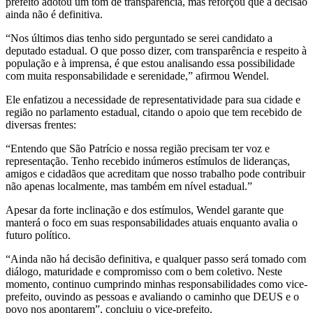
prefeito adotou um tom de transparência, mas reforçou que a decisão
ainda não é definitiva.
“Nos últimos dias tenho sido perguntado se serei candidato a
deputado estadual. O que posso dizer, com transparência e respeito à
população e à imprensa, é que estou analisando essa possibilidade
com muita responsabilidade e serenidade,” afirmou Wendel.
Ele enfatizou a necessidade de representatividade para sua cidade e
região no parlamento estadual, citando o apoio que tem recebido de
diversas frentes:
“Entendo que São Patrício e nossa região precisam ter voz e
representação. Tenho recebido inúmeros estímulos de lideranças,
amigos e cidadãos que acreditam que nosso trabalho pode contribuir
não apenas localmente, mas também em nível estadual.”
Apesar da forte inclinação e dos estímulos, Wendel garante que
manterá o foco em suas responsabilidades atuais enquanto avalia o
futuro político.
“Ainda não há decisão definitiva, e qualquer passo será tomado com
diálogo, maturidade e compromisso com o bem coletivo. Neste
momento, continuo cumprindo minhas responsabilidades como vice-
prefeito, ouvindo as pessoas e avaliando o caminho que DEUS e o
povo nos apontarem”, concluiu o vice-prefeito.