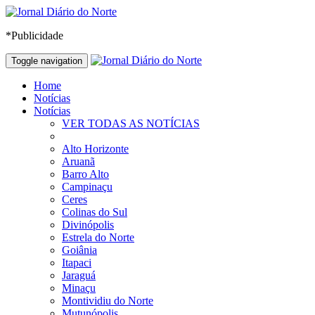
*Publicidade
Toggle navigation
Home
Notícias
Notícias
VER TODAS AS NOTÍCIAS
Alto Horizonte
Aruanã
Barro Alto
Campinaçu
Ceres
Colinas do Sul
Divinópolis
Estrela do Norte
Goiânia
Itapaci
Jaraguá
Minaçu
Montividiu do Norte
Mutunópolis