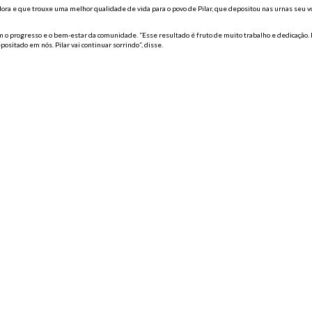
adora e que trouxe uma melhor qualidade de vida para o povo de Pilar, que depositou nas urnas seu v
 o progresso e o bem-estar da comunidade. “Esse resultado é fruto de muito trabalho e dedicação.
ositado em nós. Pilar vai continuar sorrindo”, disse.