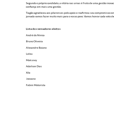
Segundo o próprio candidato, a vitória nas urnas é fruto de uma gestão inov
confiança em mais uma gestão.
Tiagão agradeceu aos pilarenses pelo apoio e reafirmou seu compromisso com
jornada vamos fazer muito mais para o nosso povo. Vamos honrar cada voto dep
Lista dos vereadores eleitos
André do Ninica
Bruno Oliveira
Alexandre Baiano
Leleu
Maksney
Adailson Dias
Xila
Jeovane
Fabim Motorista