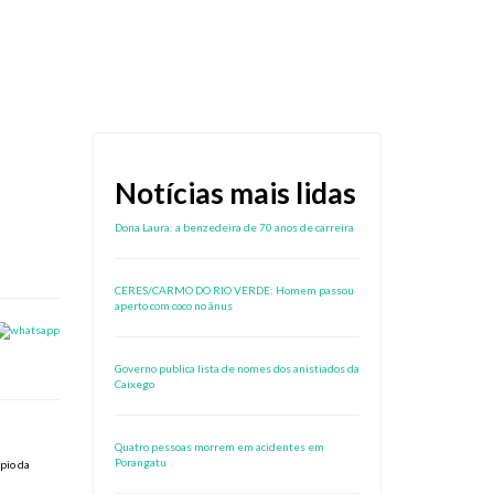
Notícias mais lidas
Dona Laura: a benzedeira de 70 anos de carreira
CERES/CARMO DO RIO VERDE: Homem passou
aperto com coco no ânus
Governo publica lista de nomes dos anistiados da
Caixego
Quatro pessoas morrem em acidentes em
Porangatu
pio da