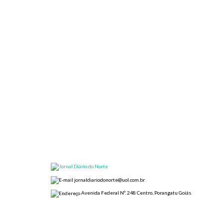
jornaldiariodonorte@uol.com.br
Avenida Federal Nº. 248 Centro, Porangatu Goiás.