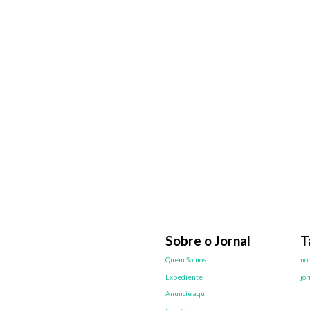
Sobre o Jornal
T
Quem Somos
not
Expediente
jor
Anuncie aqui