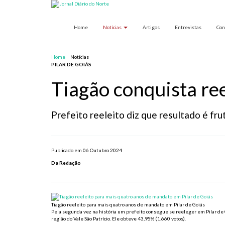
Home
Notícias
Artigos
Entrevistas
Con
Home
Notícias
PILAR DE GOIÁS
Tiagão conquista ree
Prefeito reeleito diz que resultado é fru
Publicado em 06 Outubro 2024
Da Redação
Tiagão reeleito para mais quatro anos de mandato em Pilar de Goiás
Pela segunda vez na história um prefeito consegue se reeleger em Pilar de G
região do Vale São Patrício. Ele obteve 43,95% (1.660 votos).