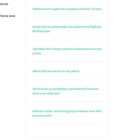
oto de
Adolescente engravida a própria irmã de 12 anos
 Nesta nova
Casal morre carbonizado em acidente na Rodovia
do Muquém
Vereador de Campos Verdes tenta matar amante
a tiros
Padre Edilson deixa de ser padre
Mulher de ex-candidato a prefeito de Formoso
morre em acidente
Homem surta, entra na igreja armado e fere fiéis
durante culto