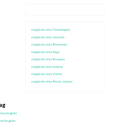
criação de sites Florianópolis
criação de sites Joinville
criação de sites Blumenau
criação de sites Itajaí
criação de sites Brusque
criação de sites Goiânia
criação de sites Vitória
criação de sites Rio de Janeiro
ag
ícia de goiás
nal de goiás