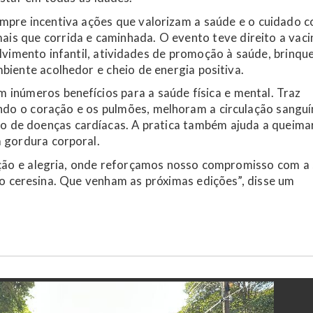
mpre incentiva ações que valorizam a saúde e o cuidado 
is que corrida e caminhada. O evento teve direito a vaci
vimento infantil, atividades de promoção à saúde, brinqu
biente acolhedor e cheio de energia positiva.
 inúmeros benefícios para a saúde física e mental. Traz
ndo o coração e os pulmões, melhoram a circulação sanguí
co de doenças cardíacas. A pratica também ajuda a queima
a gordura corporal.
ção e alegria, onde reforçamos nosso compromisso com a
ão ceresina. Que venham as próximas edições”, disse um