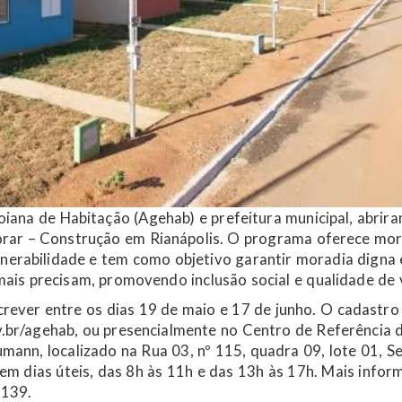
ana de Habitação (Agehab) e prefeitura municipal, abrira
orar – Construção em Rianápolis. O programa oferece mor
lnerabilidade e tem como objetivo garantir moradia digna 
mais precisam, promovendo inclusão social e qualidade de 
crever entre os dias 19 de maio e 17 de junho. O cadastro
v.br/agehab, ou presencialmente no Centro de Referência 
umann, localizado na Rua 03, nº 115, quadra 09, lote 01, S
 em dias úteis, das 8h às 11h e das 13h às 17h. Mais info
3139.