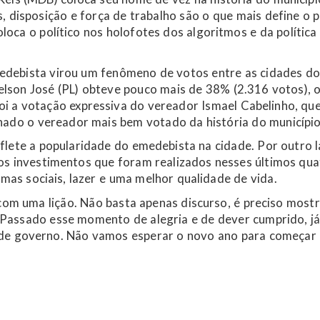
, disposição e força de trabalho são o que mais define o p
loca o político nos holofotes dos algoritmos e da política
medebista virou um fenômeno de votos entre as cidades do
Delson José (PL) obteve pouco mais de 38% (2.316 votos), o
i a votação expressiva do vereador Ismael Cabelinho, qu
nado o vereador mais bem votado da história do município
eflete a popularidade do emedebista na cidade. Por outro l
dos investimentos que foram realizados nesses últimos qua
mas sociais, lazer e uma melhor qualidade de vida.
 com uma lição. Não basta apenas discurso, é preciso most
“Passado esse momento de alegria e de dever cumprido, j
de governo. Não vamos esperar o novo ano para começar