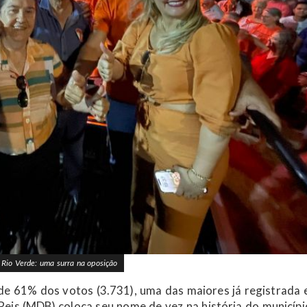
 Rio Verde: uma surra na oposição
de 61% dos votos (3.731), uma das maiores já registrada
Reis (MDB) coloca seu nome de vez na história do municípi