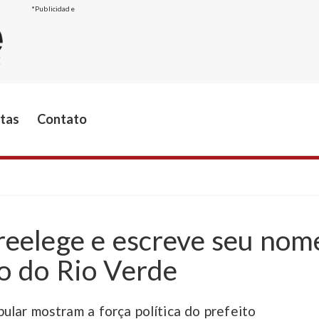
*Publicidade
stas
Contato
 reelege e escreve seu nom
o do Rio Verde
ular mostram a força política do prefeito