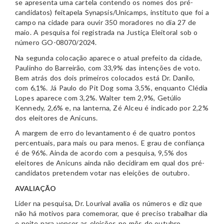
se apresenta uma cartela contendo os nomes dos pré-
candidatos) feitapela Synapsis/Unicamps, instituto que foi a
campo na cidade para ouvir 350 moradores no dia 27 de
maio. A pesquisa foi registrada na Justiça Eleitoral sob o
número GO-08070/2024.
Na segunda colocação aparece o atual prefeito da cidade,
Paulinho do Barreirão, com 33,9% das intenções de voto.
Bem atrás dos dois primeiros colocados está Dr. Danilo,
com 6,1%. Já Paulo do Pit Dog soma 3,5%, enquanto Clédia
Lopes aparece com 3,2%. Walter tem 2,9%, Getúlio
Kennedy, 2,6% e, na lanterna, Zé Alceu é indicado por 2,2%
dos eleitores de Anicuns.
A margem de erro do levantamento é de quatro pontos
percentuais, para mais ou para menos. E grau de confiança
é de 96%. Ainda de acordo com a pesquisa, 9,5% dos
eleitores de Anicuns ainda não decidiram em qual dos pré-
candidatos pretendem votar nas eleições de outubro.
AVALIAÇÃO
Líder na pesquisa, Dr. Lourival avalia os números e diz que
não há motivos para comemorar, que é preciso trabalhar dia
e noite para vencer as eleições no mês de outubro.