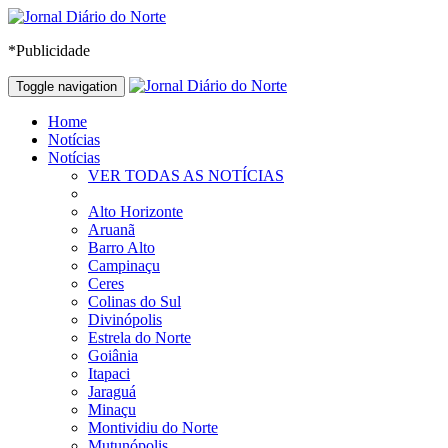
*Publicidade
Toggle navigation
Home
Notícias
Notícias
VER TODAS AS NOTÍCIAS
Alto Horizonte
Aruanã
Barro Alto
Campinaçu
Ceres
Colinas do Sul
Divinópolis
Estrela do Norte
Goiânia
Itapaci
Jaraguá
Minaçu
Montividiu do Norte
Mutunópolis