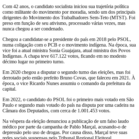
Com 42 anos, o candidato socialista iniciou sua trajetória política
como militante do movimento por moradia, sendo um dos principais
dirigentes do Movimento dos Trabalhadores Sem-Teto (MTST). Foi
preso em função de seu ativismo, processado várias vezes, mas
nunca chegou a ser condenado.
Chegou a candidatar-se a presidente do país em 2018 pelo PSOL,
numa coligação com o PCB e o movimento indígena. Na época, sua
vice foi a atual ministra Sonia Guajajara, atual ministra dos Povos
Indígenas. A chapa teve 617.122 votos, ficando em no modesto
décimo lugar no primeiro turno.
Em 2020 chegou a disputar o segundo turno das eleições, mas foi
derrotado pelo então prefeito Bruno Covas, que faleceu em 2021. À
época, o vice Ricardo Nunes assumiu o comando da prefeitura da
capital.
Em 2022, o candidato do PSOL foi o primeiro mais votado em São
Paulo e segundo mais votado do país na disputa por uma cadeira na
Câmara dos Deputados, com cerca de 1.001.453 votos.
Na véspera da eleição denunciou a publicação de um falso laudo
médico por parte da campanha de Pablo Marçal, acusando-o de
depressão pelo uso de drogas. Por causa disso, Marçal teve suas
redes sociais suspensas pelo Tribunal Regional Eleitoral.