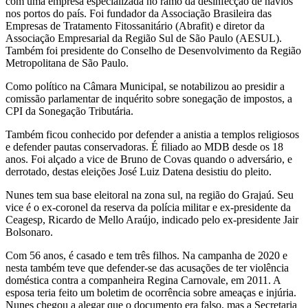
com uma empresa especializada no ramo da desinfecção de navios
nos portos do país. Foi fundador da Associação Brasileira das
Empresas de Tratamento Fitossanitário (Abrafit) e diretor da
Associação Empresarial da Região Sul de São Paulo (AESUL).
Também foi presidente do Conselho de Desenvolvimento da Região
Metropolitana de São Paulo.
Como político na Câmara Municipal, se notabilizou ao presidir a
comissão parlamentar de inquérito sobre sonegação de impostos, a
CPI da Sonegação Tributária.
Também ficou conhecido por defender a anistia a templos religiosos
e defender pautas conservadoras. É filiado ao MDB desde os 18
anos. Foi alçado a vice de Bruno de Covas quando o adversário, e
derrotado, destas eleições José Luiz Datena desistiu do pleito.
Nunes tem sua base eleitoral na zona sul, na região do Grajaú. Seu
vice é o ex-coronel da reserva da polícia militar e ex-presidente da
Ceagesp, Ricardo de Mello Araújo, indicado pelo ex-presidente Jair
Bolsonaro.
Com 56 anos, é casado e tem três filhos. Na campanha de 2020 e
nesta também teve que defender-se das acusações de ter violência
doméstica contra a companheira Regina Carnovale, em 2011. A
esposa teria feito um boletim de ocorrência sobre ameaças e injúria.
Nunes chegou a alegar que o documento era falso, mas a Secretaria