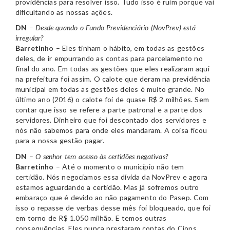
providências para resolver isso. Tudo isso é ruim porque vai
dificultando as nossas ações.
DN
–
Desde quando o Fundo Previdenciário (NovPrev) está
irregular?
Barretinho
– Eles tinham o hábito, em todas as gestões
deles, de ir empurrando as contas para parcelamento no
final do ano. Em todas as gestões que eles realizaram aqui
na prefeitura foi assim. O calote que deram na previdência
municipal em todas as gestões deles é muito grande. No
último ano (2016) o calote foi de quase R$ 2 milhões. Sem
contar que isso se refere a parte patronal e a parte dos
servidores. Dinheiro que foi descontado dos servidores e
nós não sabemos para onde eles mandaram. A coisa ficou
para a nossa gestão pagar.
DN
–
O senhor tem acesso às certidões negativas?
Barretinho
– Até o momento o município não tem
certidão. Nós negociamos essa dívida da NovPrev e agora
estamos aguardando a certidão. Mas já sofremos outro
embaraço que é devido ao não pagamento do Pasep. Com
isso o repasse de verbas desse mês foi bloqueado, que foi
em torno de R$ 1.050 milhão. E temos outras
consequências. Eles nunca prestaram contas do Ciops.