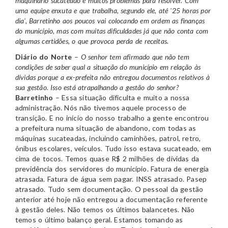
maquinário sucateado e muitos problemas para resolver. Com
uma equipe enxuta e que trabalha, segundo ele, até '25 horas por
dia', Barretinho aos poucos vai colocando em ordem as finanças
do município, mas com muitas dificuldades já que não conta com
algumas certidões, o que provoca perda de receitas.
Diário do Norte
–
O senhor tem afirmado que não tem
condições de saber qual a situação do município em relação às
dívidas porque a ex-prefeita não entregou documentos relativos à
sua gestão. Isso está atrapalhando a gestão do senhor?
Barretinho
– Essa situação dificulta e muito a nossa
administração. Nós não tivemos aquele processo de
transição. E no início do nosso trabalho a gente encontrou
a prefeitura numa situação de abandono, com todas as
máquinas sucateadas, incluindo caminhões, patrol, retro,
ônibus escolares, veículos. Tudo isso estava sucateado, em
cima de tocos. Temos quase R$ 2 milhões de dívidas da
previdência dos servidores do município. Fatura de energia
atrasada. Fatura de água sem pagar. INSS atrasado. Pasep
atrasado. Tudo sem documentação. O pessoal da gestão
anterior até hoje não entregou a documentação referente
à gestão deles. Não temos os últimos balancetes. Não
temos o último balanço geral. Estamos tomando as