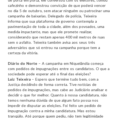
de porta em porta, ele conversou com os eleitores, tomou
cafezinho e demonstrou convicção de que poderá vencer
no dia 5 de outubro, sem atacar ninguém ou patrocinar uma
campanha de baixarias. Delegado de polícia, Teixeira
informa que sua plataforma de governo contempla a
pavimentação de toda a cidade, além dos povoados, uma
medida impactante, mas que ele promete realizar,
considerando que restam apenas 400 mil metros de ruas
sem o asfalto. Teixeira também avisa aos seus três
adversários que só entrou na campanha porque tem a
certeza da vitória.
Diário do Norte
– A campanha em Niquelândia começa
com pedidos de impugnações entre os candidatos. O que a
sociedade pode esperar até o final das eleições?
Luiz Teixeira
– Espero que termine tudo bem, com a
Justiça decidindo de forma correta. Tive notícias de
pedidos de impugnações, mas cabe ao Judiciário analisar e
decidir o que for melhor. Quanto à nossa candidatura, não
temos nenhuma dúvida de que algum fato possa nos
impedir de disputar as eleições. Foi feito um pedido de
impugnação contra a minha candidatura. Mas estou
tranqüilo. Até porque quem pediu, não tem legitimidade