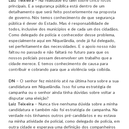
Luiz Teixeira
– Na realidade eu falei sobre cinco focos
principais. E a segurança pública está dentro de um
detalhamento que será feito posteriormente na proposta
de governo. Nós temos conhecimento de que segurança
pública é dever do Estado. Mas é responsabilidade de
todos, inclusive dos municípios e de cada um dos cidadãos.
Como delegado de polícia e conhecedor desse problema,
especialmente aqui em Niquelândia, onde já fui delegado,
sei perfeitamente das necessidades. E o apoio nosso não
faltou no passado e não faltará no futuro para que os
nossos policiais possam desenvolver um trabalho que a
cidade merece. E temos conhecimento de causa para
contribuir e cobrando para que a violência seja coibida.
DN
– O senhor fez mistério até na última hora sobre a sua
candidatura em Niquelândia. Isso foi uma estratégia de
campanha ou o senhor ainda tinha dúvidas sobre voltar a
disputar uma eleição?
Luiz Teixeira
– Nunca tive nenhuma dúvida sobre a minha
candidatura e também não foi estratégia de campanha. Na
verdade nós tínhamos outros pré-candidatos e eu estava
na minha atividade de policial, como delegado de polícia, em
outra cidade e esperava uma definição dos companheiros