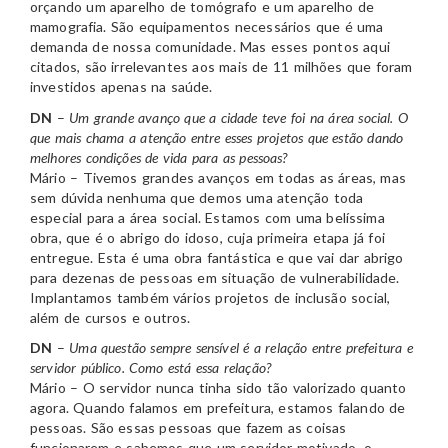
orçando um aparelho de tomógrafo e um aparelho de
mamografia. São equipamentos necessários que é uma
demanda de nossa comunidade. Mas esses pontos aqui
citados, são irrelevantes aos mais de 11 milhões que foram
investidos apenas na saúde.
DN
–
Um grande avanço que a cidade teve foi na área social. O
que mais chama a atenção entre esses projetos que estão dando
melhores condições de vida para as pessoas?
Mário – Tivemos grandes avanços em todas as áreas, mas
sem dúvida nenhuma que demos uma atenção toda
especial para a área social. Estamos com uma belíssima
obra, que é o abrigo do idoso, cuja primeira etapa já foi
entregue. Esta é uma obra fantástica e que vai dar abrigo
para dezenas de pessoas em situação de vulnerabilidade.
Implantamos também vários projetos de inclusão social,
além de cursos e outros.
DN
–
Uma questão sempre sensível é a relação entre prefeitura e
servidor público. Como está essa relação?
Mário – O servidor nunca tinha sido tão valorizado quanto
agora. Quando falamos em prefeitura, estamos falando de
pessoas. São essas pessoas que fazem as coisas
funcionarem e sabemos que um servidor motivado, o