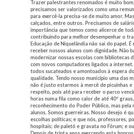
Trazer palestrantes renomados é muito bom,
precisamos ser valorizados como uma remune
para exercê-la precisa-se de muito amor. Mas
calçados, entre outros. Precisamos de salári
importância que temos como alicerce de toda
contribuindo para melhor desempenhar o trab
Educação de Niquelândia não sai do papel. É
receber nossos alunos com dignidade. Não ba
modernizar nossas escolas com bibliotecas d
com novos computadores ligados a internet.
todos sucateados e amontoados à espera do 
qualidade. Tendo nosso município uma das m
não é justo estarmos à mercê de picuinhas e
respeito, pois até para receber o parco ven
horas numa fila como calor de até 40º grau
reconhecimento do Poder Público, mas pela
alunos. Somos guerreiras. Nosso desejo é qu
escolhas políticas; e que nós, professores, 
hospitais; de paletó e gravata no Fórum; e 
Depois de trinta anos exercendo esta honros