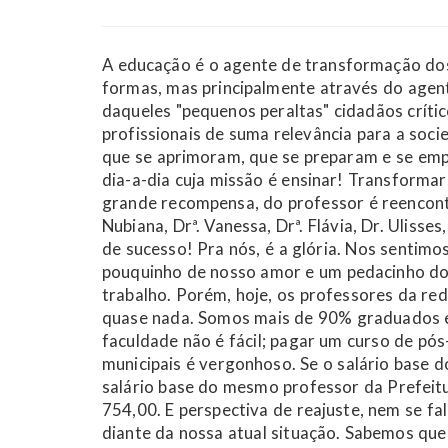
A educação é o agente de transformação do
formas, mas principalmente através do agent
daqueles "pequenos peraltas" cidadãos crít
profissionais de suma relevância para a soc
que se aprimoram, que se preparam e se em
dia-a-dia cuja missão é ensinar! Transforma
grande recompensa, do professor é reencontr
Nubiana, Drª. Vanessa, Drª. Flávia, Dr. Ulisse
de sucesso! Pra nós, é a glória. Nos sentim
pouquinho de nosso amor e um pedacinho do
trabalho. Porém, hoje, os professores da re
quase nada. Somos mais de 90% graduados 
faculdade não é fácil; pagar um curso de pó
municipais é vergonhoso. Se o salário base 
salário base do mesmo professor da Prefeit
754,00. E perspectiva de reajuste, nem se fa
diante da nossa atual situação. Sabemos que