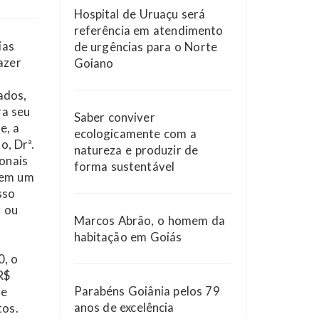
Hospital de Uruaçu será
referência em atendimento
ias
de urgências para o Norte
azer
Goiano
ados,
ra seu
Saber conviver
e, a
ecologicamente com a
o, Drª.
natureza e produzir de
ionais
forma sustentável
 tem um
sso
, ou
Marcos Abrão, o homem da
habitação em Goiás
0, o
R$
Parabéns Goiânia pelos 79
te
anos de excelência
tos.