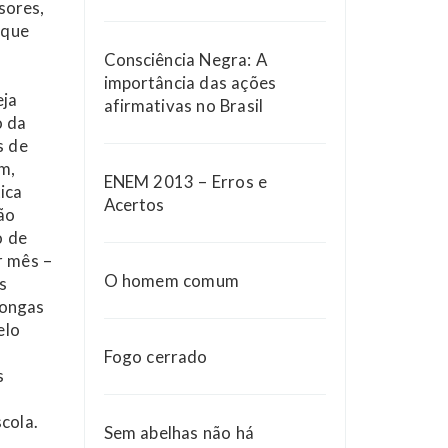
sores,
 que
Consciência Negra: A
importância das ações
eja
afirmativas no Brasil
o da
s de
m,
ENEM 2013 – Erros e
ica
Acertos
ão
o de
r mês –
O homem comum
s
longas
elo
s
Fogo cerrado
s
cola.
Sem abelhas não há