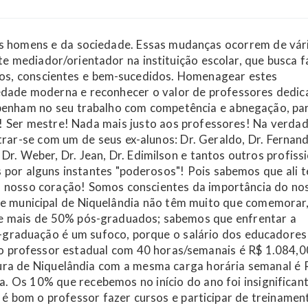
s homens e da sociedade. Essas mudanças ocorrem de vár
e mediador/orientador na instituição escolar, que busca f
icos, conscientes e bem-sucedidos. Homenagear estes
iedade moderna e reconhecer o valor de professores dedic
penham no seu trabalho com competência e abnegação, pa
r! Ser mestre! Nada mais justo aos professores! Na verdad
ar-se com um de seus ex-alunos: Dr. Geraldo, Dr. Fernand
s, Dr. Weber, Dr. Jean, Dr. Edimilson e tantos outros profiss
os por alguns instantes "poderosos"! Pois sabemos que ali
 nosso coração! Somos conscientes da importância do no
de municipal de Niquelândia não têm muito que comemorar
e mais de 50% pós-graduados; sabemos que enfrentar a
s-graduação é um sufoco, porque o salário dos educadores
do professor estadual com 40 horas/semanais é R$ 1.084,0
ura de Niquelândia com a mesma carga horária semanal é 
la. Os 10% que recebemos no início do ano foi insignifican
 é bom o professor fazer cursos e participar de treinamen