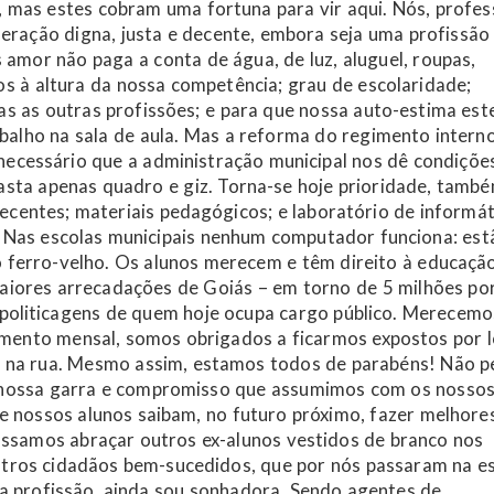
 mas estes cobram uma fortuna para vir aqui. Nós, profes
ração digna, justa e decente, embora seja uma profissão
 amor não paga a conta de água, de luz, aluguel, roupas,
os à altura da nossa competência; grau de escolaridade;
s as outras profissões; e para que nossa auto-estima est
alho na sala de aula. Mas a reforma do regimento intern
 necessário que a administração municipal nos dê condiçõe
sta apenas quadro e giz. Torna-se hoje prioridade, també
ecentes; materiais pedagógicos; e laboratório de informát
 Nas escolas municipais nenhum computador funciona: est
ferro-velho. Os alunos merecem e têm direito à educaçã
aiores arrecadações de Goiás – em torno de 5 milhões po
 politicagens de quem hoje ocupa cargo público. Merecemo
cimento mensal, somos obrigados a ficarmos expostos por 
s, na rua. Mesmo assim, estamos todos de parabéns! Não p
 nossa garra e compromisso que assumimos com os nosso
e nossos alunos saibam, no futuro próximo, fazer melhore
possamos abraçar outros ex-alunos vestidos de branco nos
outros cidadãos bem-sucedidos, que por nós passaram na es
a profissão, ainda sou sonhadora. Sendo agentes de