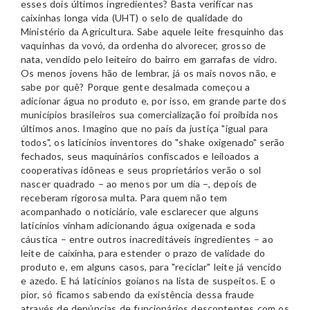
esses dois últimos ingredientes? Basta verificar nas
caixinhas longa vida (UHT) o selo de qualidade do
Ministério da Agricultura. Sabe aquele leite fresquinho das
vaquinhas da vovó, da ordenha do alvorecer, grosso de
nata, vendido pelo leiteiro do bairro em garrafas de vidro.
Os menos jovens hão de lembrar, já os mais novos não, e
sabe por quê? Porque gente desalmada começou a
adicionar água no produto e, por isso, em grande parte dos
municípios brasileiros sua comercialização foi proibida nos
últimos anos. Imagino que no país da justiça "igual para
todos", os laticínios inventores do "shake oxigenado" serão
fechados, seus maquinários confiscados e leiloados a
cooperativas idôneas e seus proprietários verão o sol
nascer quadrado – ao menos por um dia –, depois de
receberam rigorosa multa. Para quem não tem
acompanhado o noticiário, vale esclarecer que alguns
laticínios vinham adicionando água oxigenada e soda
cáustica – entre outros inacreditáveis ingredientes – ao
leite de caixinha, para estender o prazo de validade do
produto e, em alguns casos, para "reciclar" leite já vencido
e azedo. E há laticínios goianos na lista de suspeitos. E o
pior, só ficamos sabendo da existência dessa fraude
através de denúncias de funcionários descontentes com os