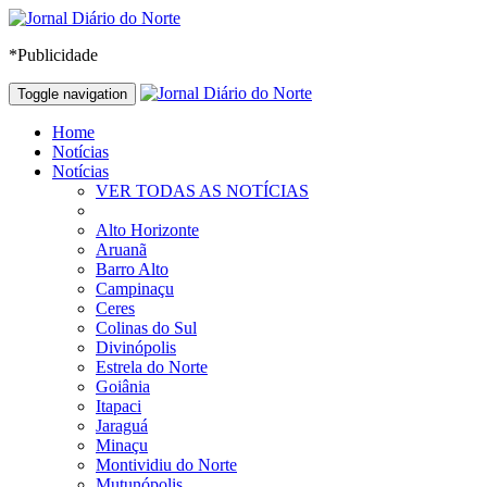
*Publicidade
Toggle navigation
Home
Notícias
Notícias
VER TODAS AS NOTÍCIAS
Alto Horizonte
Aruanã
Barro Alto
Campinaçu
Ceres
Colinas do Sul
Divinópolis
Estrela do Norte
Goiânia
Itapaci
Jaraguá
Minaçu
Montividiu do Norte
Mutunópolis