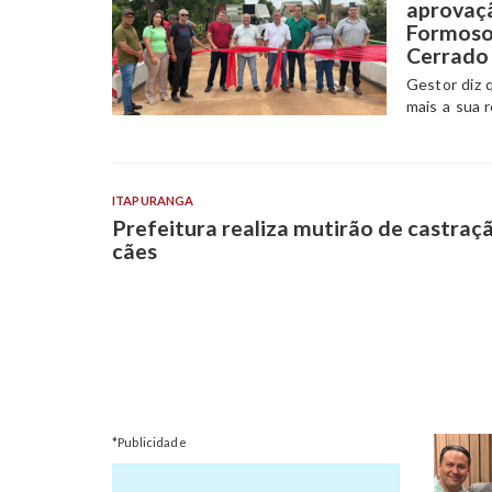
aprovaç
Formoso,
Cerrado
Gestor diz 
mais a sua 
ITAPURANGA
Prefeitura realiza mutirão de castraç
cães
*Publicidade