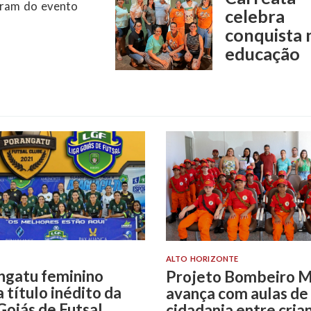
celebra
conquista 
arações entre
educação
ALTO HORIZONTE
ngatu feminino
Projeto Bombeiro M
 título inédito da
avança com aulas de
Goiás de Futsal
cidadania entre cria