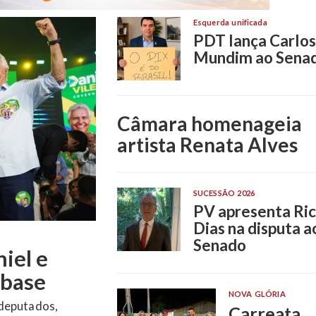
Esquerda unificada
PDT lança Carlos
Mundim ao Sena
Câmara homenageia
artista Renata Alves
SUCESSÃO 2026
PV apresenta Ri
Dias na disputa a
Senado
datura ao
iás
NOVA GLÓRIA
Carreata