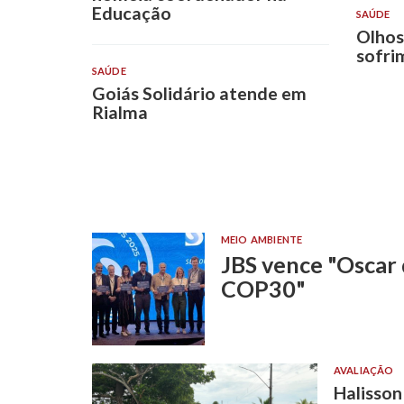
Educação
SAÚDE
Olhos
sofri
SAÚDE
Goiás Solidário atende em
Rialma
MEIO AMBIENTE
JBS vence "Oscar
COP30"
AVALIAÇÃO
Halisso