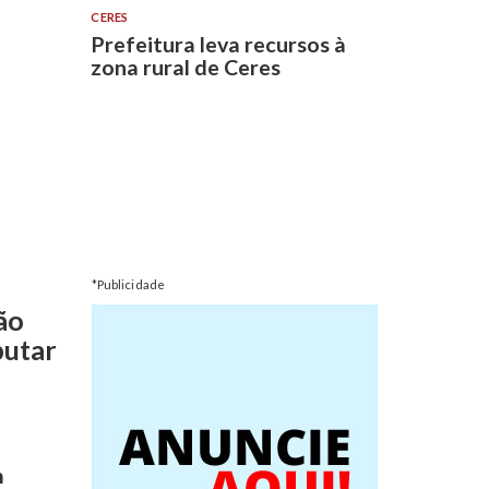
CERES
Prefeitura leva recursos à
zona rural de Ceres
*Publicidade
ão
putar
m