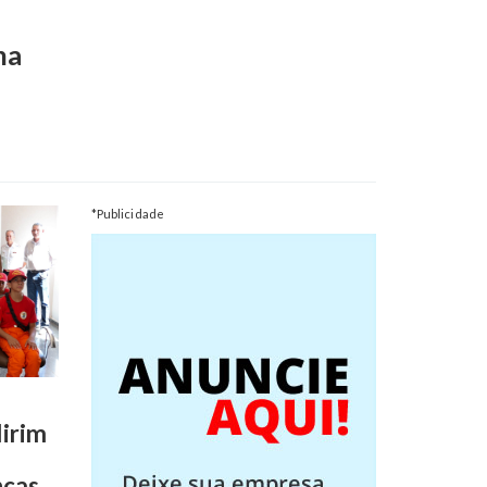
na
*Publicidade
irim
nças