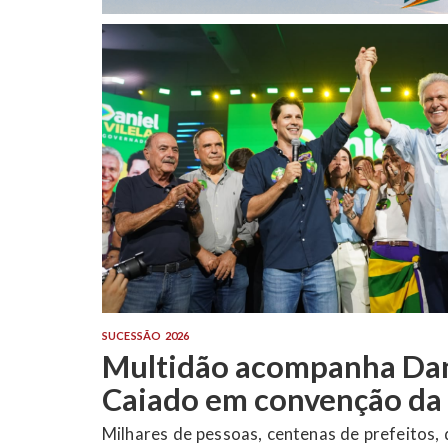
SUCESSÃO 2026
Marconi oficializa candi
Governo e afirma que Go
escolherá entre legado e