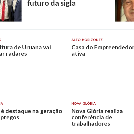
futuro da sigla
O
ALTO HORIZONTE
itura de Uruana vai
Casa do Empreendedor
lar radares
ativa
IA
NOVA GLÓRIA
 é destaque na geração
Nova Glória realiza
pregos
conferência de
trabalhadores