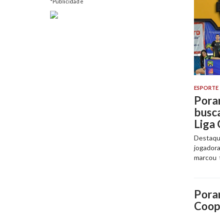
*Publicidade
ESPORTE
Pora
busca
Liga 
Destaqu
jogadora
marcou 
Pora
Coop