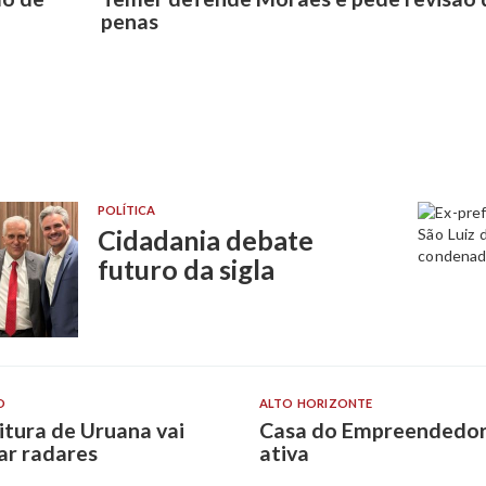
penas
POLÍTICA
Cidadania debate
futuro da sigla
O
ALTO HORIZONTE
itura de Uruana vai
Casa do Empreendedor
lar radares
ativa