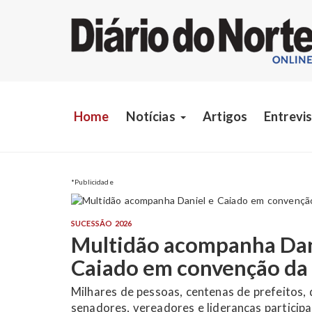
Home
Notícias
Artigos
Entrevi
*Publicidade
SUCESSÃO 2026
Marconi oficializa candi
Governo e afirma que Go
escolherá entre legado e