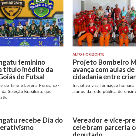
ALTO HORIZONTE
ngatu feminino
Projeto Bombeiro M
 título inédito da
avança com aulas de
Goiás de Futsal
cidadania entre cria
e do time é Lorena Peres, ex-
Iniciativa visa formação humana
 da Seleção Brasileira, que
alunos da rede pública de ensin
três
ngatu recebe Dia do
Vereador e vice-pre
erativismo
celebram parceria 
deputado