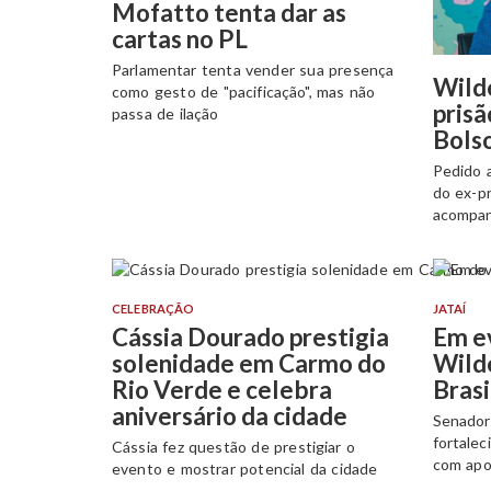
Mofatto tenta dar as
cartas no PL
Parlamentar tenta vender sua presença
Wilde
como gesto de "pacificação", mas não
prisã
passa de ilação
Bols
Pedido 
do ex-p
acompa
CELEBRAÇÃO
JATAÍ
Cássia Dourado prestigia
Em e
solenidade em Carmo do
Wild
Rio Verde e celebra
Brasi
aniversário da cidade
Senador
fortalec
Cássia fez questão de prestigiar o
com apo
evento e mostrar potencial da cidade