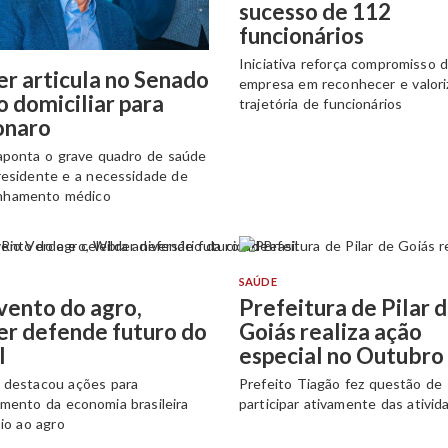
sucesso de 112
funcionários
Iniciativa reforça compromisso 
r articula no Senado
empresa em reconhecer e valori
o domiciliar para
trajetória de funcionários
onaro
aponta o grave quadro de saúde
residente e a necessidade de
nhamento médico
SAÚDE
vento do agro,
Prefeitura de Pilar 
er defende futuro do
Goiás realiza ação
l
especial no Outubro
 destacou ações para
Prefeito Tiagão fez questão de
imento da economia brasileira
participar ativamente das ativid
io ao agro