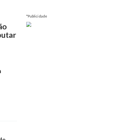
*Publicidade
ão
putar
m
de