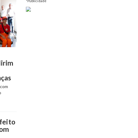
*Publicidade
irim
nças
 com
o
feito
com