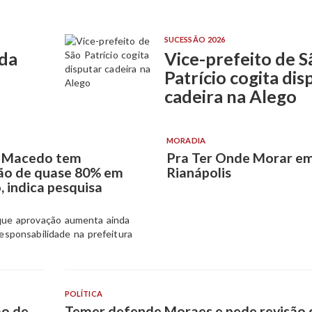
SUCESSÃO 2026
 da
Vice-prefeito de S
Patrício cogita dis
cadeira na Alego
MORADIA
n Macedo tem
Pra Ter Onde Morar e
ão de quase 80% em
Rianápolis
 indica pesquisa
que aprovação aumenta ainda
responsabilidade na prefeitura
POLÍTICA
ão de
Temer defende Moraes e pede revisão 