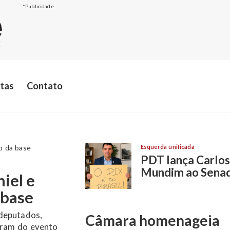
*Publicidade
stas
Contato
Esquerda unificada
PDT lança Carlos
Mundim ao Sena
datura ao
iás
Câmara homenageia