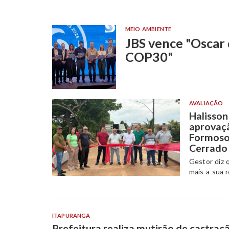
MEIO AMBIENTE
JBS vence "Oscar
COP30"
AVALIAÇÃO
Halisso
aprovaç
Formoso,
Cerrado
Gestor diz 
mais a sua 
ITAPURANGA
Prefeitura realiza mutirão de castraç